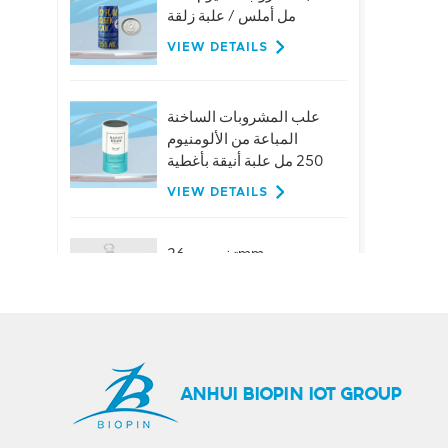
مل أملس / علبة زلقة
VIEW DETAILS
علب المشروبات الساخنة
المباعة من الألومنيوم
250 مل علبة أنيقة بأغطية
VIEW DETAILS
تخصيص 26mm
الألومنيوم حلقة سحب
قبعات لزجاجات البيرة
عصير المشروبات
VIEW DETAILS
حار بيع 401 # 99mm
ANHUI BIOPIN IOT GROUP
الألومنيوم سهلة الفتح
نهاية المصنع العرض