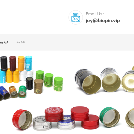
Email Us :
joy@biopin.vip
خدمة
فيديو