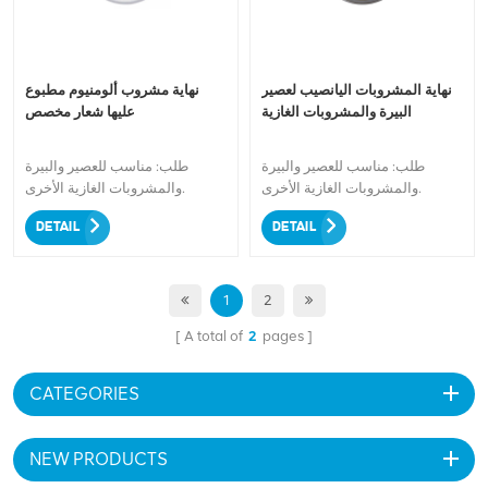
لإنشاء حل تغليف فريد وملفت
الأطراف سهلة الفتح مثالية لتعبئة
للنظر يمثل علامتك التجارية بأناقة.
المشروبات والسلع المعلبة
تميز عن المنافسة واجذب
للاستخدام التجاري أو المنزلي. اختر
المستهلكين بتصميم عبوة لا يُنسى.
200 RPT LOE من الألومنيوم سهل
نهاية المشروبات اليانصيب لعصير
نهاية مشروب ألومنيوم مطبوع
الفتح لتغليف العلب الموثوق به
البيرة والمشروبات الغازية
عليها شعار مخصص
والخالي من المتاعب اليوم!
طلب: مناسب للعصير والبيرة
طلب: مناسب للعصير والبيرة
والمشروبات الغازية الأخرى.
والمشروبات الغازية الأخرى.
DETAIL
DETAIL
1
2
A total of
2
pages
CATEGORIES
NEW PRODUCTS