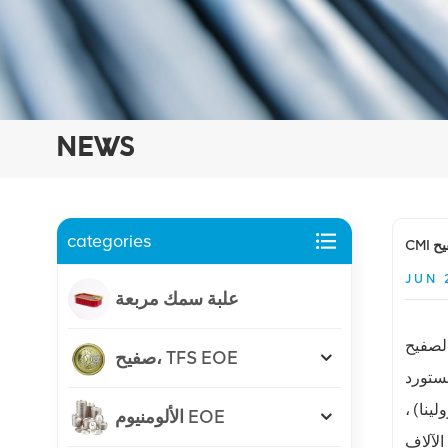
NEWS
categories
يح
JUN 
علبة سمك مربعة
على الصفيح
صفيح، TFS EOE
ينا) ،
الألومنيوم EOE
الآلاف