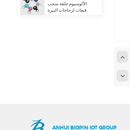
الألومنيوم حلقة سحب
قبعات لزجاجات البيرة
عصير المشروبات
VIEW DETAILS
حار بيع 401 # 99mm
الألومنيوم سهلة الفتح
نهاية المصنع العرض
المباشر
VIEW DETAILS
تخصيص المشروبات
ينتهي-200-SOT-LOE
لعصير البيرة
VIEW DETAILS
مخصص مطبوع 300 #
73mm الألومنيوم صفيح
ANHUI BIOPIN IOT GROUP
تقشر نهاية