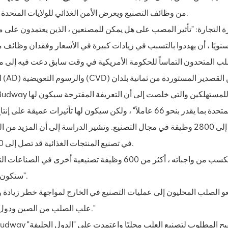
من وظائف التصنيع ويعرض الأمن الغذائي للولايات المتحدة للخطر.
ة التجارة: "تأثير المصب على
هل يمكن للمصنعين ، الذين يعتمدون على 
لصلب المتحدون التماساً للحكومة الأمريكية في وقت سابق دعت فيه إلى 
تأثير ضئيل على التوظيف "زيادة التوظيف في الولايات المتحدة بما يقدر بنحو 66 عاملاً" ، ولكن سيكون لها تأثيرات عميق
الصلب المحلية بما يقرب من 20٪ انخفاض ، وخسائر تصل إلى 2800 وظيفة في مجال التصنيع. وتشير الدراسة إلى أن المزي
في تصنيع المنتجات الغذائية قد تصل إلى 37000.
وخلصت الدراسة إلى أنه: "باختصار ، لكل عامل صلب يكسب من واجباته ، أكثر من 600 وظيفة تصنيعية أخرى في ا
ستكون مهددة".
عو الصلب المحليون إلى عمليات التصنيع في الخارج لمواجهة خطر زيادة 
علب الصلب من الصين ودول أخرى."