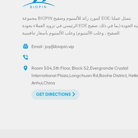
VIEW DETAILS
مجموعة BIOPIN كمورد رائد للألمنيوم وصفيح EOE. يتمثل عملنا
الرئيسي في تزويد العملاء بجودة EOE عالية الجودة (بما في ذلك: صفيح
حار بيع 202 # (52mm)
الصفيح ، وعلب الألمنيوم) وعلب الألمنيوم بأسعار تنافسية.
صفيح سهل الفتح نهاية
الطباعة المخصصة
Email :
joy@biopin.vip
VIEW DETAILS
Room 504,5th Floor, Block S2,Evergrande Crystal
أغطية سحب حلقية
International Plaza,Longchuan Rd,Baohe District, Hefei
BIOPIN بحلقة بلاستيكية
Anhui,China
VIEW DETAILS
GET DIRECTIONS