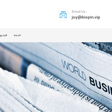
Email Us :
joy@biopin.vip
خدمة
فيديو