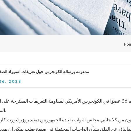
Ho
CMI مدعومة برسالة الكونجرس حول تعريفات استيراد الصف
26, 2023
رحب روبرت بودواي ، رئيس معهد صناعات العلب ، بدعم 36 عضوًا في الكونجرس الأمريكي لمقاومة التعريفات المقترحة 
المستورد.
ن من كلا جانبي مجلس النواب بقيادة الجمهوريين ديفيد روزر (نورث كارول
فانيا) ، عن القلق بشأن الواجبات المحتملة في
صفيح صلب
يمكن أن يهدد 