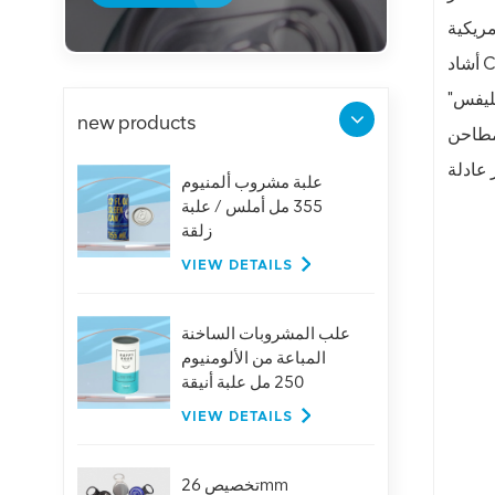
أشاد CMI بـ "البصيرة التي يتمتع بها مصممو خطابات الكونغرس للحفاظ على الأسعار الحالية التي يدفعها المستهلكون مقابل المنتجات
كليفس"
new products
 مطاحن
علبة مشروب ألمنيوم
355 مل أملس / علبة
زلقة
VIEW DETAILS
علب المشروبات الساخنة
المباعة من الألومنيوم
250 مل علبة أنيقة
بأغطية
VIEW DETAILS
تخصيص 26mm