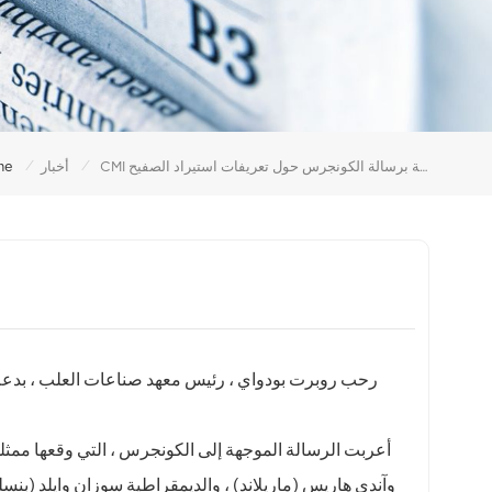
/
/
CMI مدعومة برسالة الكونجرس حول تعريفات استيراد الصفيح
أخبار
me
أعربت الرسالة الموجهة إلى الكونجرس ، التي وقعها ممثلو
وآندي هاريس (ماريلاند) ، والديمقراطية سوزان وايلد (بنسل