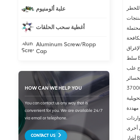
علبة ألومنيوم
منتجات
أغطية سحب الحلقات
مكافحة
Aluminum Screw/Ropp
Cap
سلط Budway الضوء على دراسة في أبريل من جمعية العلامات التجارية للمستهلكين والتي خلصت إلى أن التعريفة المقترحة سيكون لها
ة على إنتاج علب
د من الخسائر
HOW CAN WE HELP YOU
لصناعات التحويلية
You can contact us any way that is
convenient for you. We are available 24/7
واردات
via email or telephone.
CONTACT US
أشار Budway إلى أن صناعة الصلب الأمريكية أنتجت أقل من 50٪ من الصفيح المطلوب لتصنيع العلب محليًا واعتمدت على "الدول الحليفة"