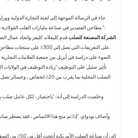
جاء في الرسالة الموجهة إلى لجنة التجارة الدولية ووزار
مطاحن القصدير في صناعة مليارات العلب الفولاذية سنويًا ، أن يهددوا بالتسبب في زيادات كبيرة في الأسعار وفقدان وظائف محتملة ".
الشركة المصنعة للصلب
قدم كليفلاند كليفز واتحاد عمال ا
الإغراق (AD) والرسوم التعويضية (CVD) على التعريفات التي تصل إلى 300٪ على منتجات مطاحن القصدير المستوردة من ثمانية بلدان.
وأضاف بودواي: "إذا تم منح هذا الالتماس ، فقد يضطر صان