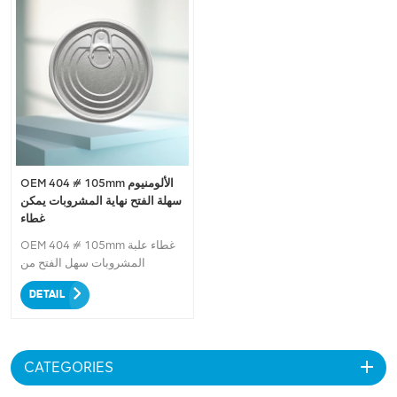
OEM 404 # 105mm الألومنيوم
سهلة الفتح نهاية المشروبات يمكن
غطاء
OEM 404 # 105mm غطاء علبة
المشروبات سهل الفتح من
الألومنيوم - غطاء عالي الجودة
DETAIL
وقابل للتخصيص مصمم خصيصًا
للمشروبات. بفضل هيكله المتين
المصنوع من الألومنيوم وآلية الفتح
السهلة، فإنه يضمن تجربة شرب
CATEGORIES
سلسة. قم بتخصيصه باستخدام
شعار علامتك التجارية وتصميمها