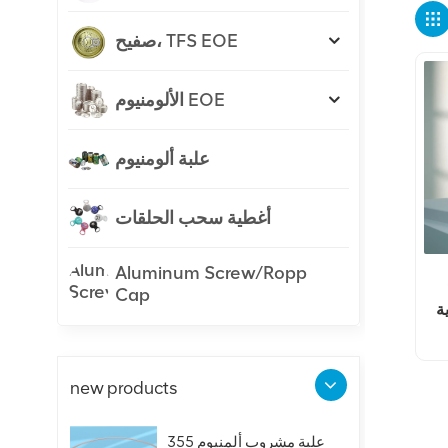
صفيح، TFS EOE
الألومنيوم EOE
علبة ألومنيوم
أغطية سحب الحلقات
Aluminum Screw/Ropp
Cap
ة
new products
علبة مشروب ألمنيوم 355