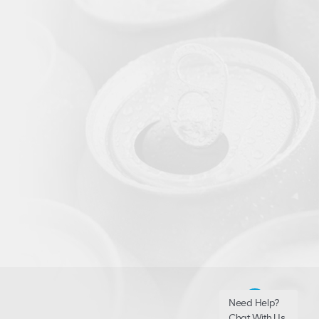
Need Help?
Chat With Us