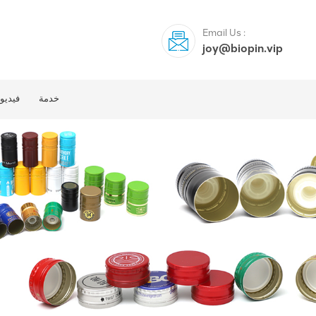
Email Us :
joy@biopin.vip
خدمة
فيديو