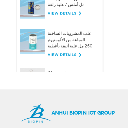
مل أملس / علبة زلقة
VIEW DETAILS
علب المشروبات الساخنة
المباعة من الألومنيوم
250 مل علبة أنيقة بأغطية
VIEW DETAILS
تخصيص 26mm
الألومنيوم حلقة سحب
قبعات لزجاجات البيرة
عصير المشروبات
VIEW DETAILS
حار بيع 401 # 99mm
ANHUI BIOPIN IOT GROUP
الألومنيوم سهلة الفتح
نهاية المصنع العرض