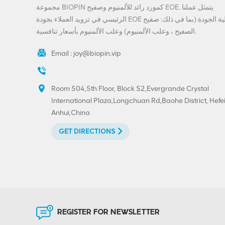
المباشر
مجموعة BIOPIN كمورد رائد للألمنيوم وصفيح EOE. يتمثل عملنا
VIEW DETAILS
الرئيسي في تزويد العملاء بجودة EOE عالية الجودة (بما في ذلك: صفيح
الصفيح ، وعلب الألمنيوم) وعلب الألمنيوم بأسعار تنافسية.
تخصيص المشروبات
ينتهي-200-SOT-LOE
Email :
joy@biopin.vip
لعصير البيرة
VIEW DETAILS
Room 504,5th Floor, Block S2,Evergrande Crystal
International Plaza,Longchuan Rd,Baohe District, Hefei
مخصص مطبوع 300 #
Anhui,China
73mm الألومنيوم صفيح
تقشر نهاية
GET DIRECTIONS
VIEW DETAILS
حار بيع 202 # (52mm)
صفيح سهل الفتح نهاية
الطباعة المخصصة
REGISTER FOR NEWSLETTER
VIEW DETAILS