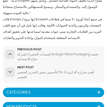
لدينا". "تضع Ecopeel معيارًا جديدًا لتغليف المواد الغذائية الشامل ، والذي يسهل
الوصول إليه ، والمستدام والمبتكر ، ويسمح للمستهلكين بالاستمتاع بمنتجاتنا
عالية الجودة بسهولة."
قالت Eviosys إنها تروج لـ Ecopeel في جميع أنحاء أوروبا ، لا سيما في قطاعات
المعجنات والزيتون وأغذية الحيوانات الأليفة. وقالت إنها تأمل في أن تقنع العلب
المزيد من العلامات التجارية بتبني عبوات معدنية لمساعدتها على تحقيق أهداف
الاستدامة المتعلقة باستخدام الموارد وإعادة التدوير والنفايات.
PREVIOUS POST
السندات الخضراء لشركة Ardagh Metal Packaging تحصد
نجاح الاستدامة
NEXT POST
أهنئ بحرارة الذكرى الـ 96 لتأسيس جيش التحرير الشعبي
الصيني
CATEGORIES
NEW PRODUCTS