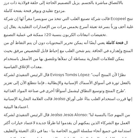
بالالتصاق مباشرة بالجسم. يزيل التصميم الحاجة إلى حلقة فولاذية ذات درز
مزدوج تقليدي ويوفر فتحة بفتحة كاملة.
قالت شركة تصنيع العلب التي تتخذ من سويسرا مقراً لها إن شركة Ecopeel تنتج
علبة أخف وزناً بسرعة تعبئة أسرع بخمس مرات من الإصدارات التقليدية. يقال إن
تخفيضات انبعاثات الكربون بنسبة 20٪ ممكنة في عملية التصنيع.
ال
فتحة كاملة
يعني أيضًا أنه يمكن تحرير المحتويات دون أن يتم التقاط أي من
المنتج وإهداره في الحافة. يتم شحن العلب مع إحباط قابل للتخصيص مرفق بحيث
يمكن للعلامات التجارية ببساطة أن تملأها وتلتصق بها من الأسفل باستخدام
معدات الإغلاق القياسية.
قال الرئيس التنفيذي لشركة Eviosys Tomás López: "نظرًا لأن المنتج أثبت
بالفعل ثورة في أسواق الأسماك الإسبانية والإيطالية ، فإننا نتطلع الآن إلى تعزيز
طرح المنتج وتوسيع النطاق ليشمل أسواقًا أخرى في صناعة المواد الغذائية".
قالت العلامة التجارية الإسبانية Jealsa إنها قررت استخدام العلب بناءً على أوراق
اعتمادها البيئية.
قال الرئيس التنفيذي لشركة Jealsa Jesús Alonso: "من المهم جدًا بالنسبة لنا
العمل مع الشركاء الذين يمكنهم أن يقدموا لنا طرقًا جديدة لاعتماد خيارات أكثر
استدامة في جميع أنحاء سلسلة التوريد الخاصة بنا - بما في ذلك التعبئة والتغليف