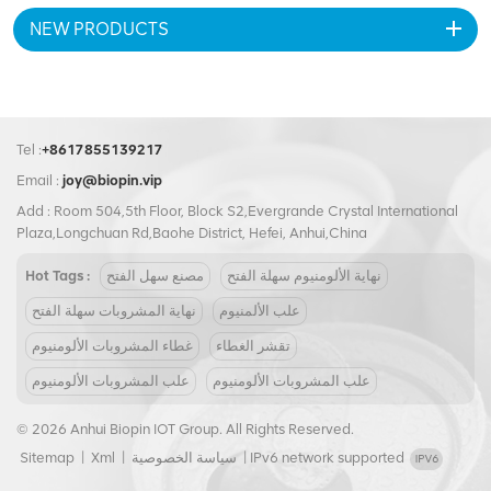
ومقاومة للتآكل. اختر نهايات
NEW PRODUCTS
المشروبات المصنوعة من
الألومنيوم مع شعار مخصص مطبوع
لإنشاء حل تغليف فريد وملفت
للنظر يمثل علامتك التجارية بأناقة.
تميز عن المنافسة واجذب
المستهلكين بتصميم عبوة لا يُنسى.
Tel :
+8617855139217
Email :
joy@biopin.vip
Add : Room 504,5th Floor, Block S2,Evergrande Crystal International
Plaza,Longchuan Rd,Baohe District, Hefei, Anhui,China
نهاية الألومنيوم سهلة الفتح
مصنع سهل الفتح
Hot Tags :
علب الألمنيوم
نهاية المشروبات سهلة الفتح
تقشر الغطاء
غطاء المشروبات الألومنيوم
علب المشروبات الألومنيوم
علب المشروبات الألومنيوم
© 2026 Anhui Biopin IOT Group. All Rights Reserved.
IPv6 network supported
|
سياسة الخصوصية
|
Xml
|
Sitemap