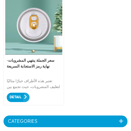
سعر الجملة ينتهي المشروبات-
نهاية رمز الاستجابة السريعة
تعتبر هذه الأطراف خيارًا مثاليًا
لتغليف المشروبات، حيث تجمع بين
المتانة والوظيفة وتخصيص العلامة
DETAIL
التجارية. بفضل تقنية الطباعة
المتقدمة لدينا، نضمن عرض
شعارك المخصص بدقة وبشكل
جميل على كل طرف. مصنوعة من
CATEGORIES
الألومنيوم عالي الجودة، توفر
نهاياتنا قدرات إغلاق ممتازة