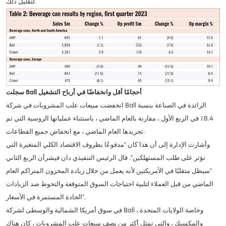
لتقليل ذلك.
سجلت Ball أحجامًا أقل وانخفاضًا في أرباح التشغيل
انخفضت مبيعات علب المشروبات في شركة Ball الرائدة في الصناعة بنسبة
8.4٪ في الربع الأول ، مقارنة بالعام الماضي ، باستثناء عملياتها الروسية التي تم
تجريدها العام الماضي ، مع انخفاض جميع القطاعات.
وأشارت الإدارة إلى أن هذا كان "مدفوعًا بظروف الاقتصاد الكلي المتغيرة التي
تؤثر على طلب المستهلكين". قال الرئيس التنفيذي دان فيشرأن الربع الثاني
"سيظل متقلبًا في الأمريكتين لأنه يعمل من خلال زيادة المخزون المتراكم العام
الماضي من قبل العملاء لتلبية احتياجات السوق المتوقعة والتحوط ضد الزيادات
الحادة المستمرة في الأسعار".
في سوق أمريكا الشمالية والوسطى لشركة Ball ، وخاصة الولايات المتحدة
والمكسيك ، والتي تمثل أكثر من نصف مبيعات علب المشروبات ، كان هناك