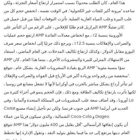
هذا العام ، كان الطلب محدودًا بسبب استمرار ارتفاع أسعار التجزئة ، ولكن
ساعده "مرونة أكبر للفئات غير الكحولية". في الوقت نفسه ، انخفض حجم كل من
علب البيرة وعلب المياه الغازية الصلبة. تأثرت التوقعات أيضًا من قبل عميل في
البرازيل قدم طلبًا للإفلاس ، على الرغم من أن التأثير على AMP كان ضئيلًا.
ارتفع حجم عمليات AMP الأوروبية بنسبة 2٪ ، مع انخفاض معدلات الفائدة
والضرائب والإهلاكات بنسبة 12.5٪ ، ويرجع ذلك جزئيًا إلى انخفاض سعر صرف
اليورو مقابل الدولار ، وكذلك ارتفاع تكاليف المدخلات. في العام الماضي ، استفاد
AMP من الاستهلاك المنزلي للبيرة والمشروبات الأخرى ، بينما هذا العام ، كان
الربع بقيادة المشروبات الغازية. بشكل عام ، تتوقع AMP "نموًا بنسبة مئوية
منخفضة من رقم واحد وزيادة أكبر في الأرباح قبل الفوائد والضرائب والإهلاك".
لم تتأثر أرداغ بشكل مباشر بالحرب في أوكرانيا لأنها لا تشغل مصانع في روسيا ،
لكنها تأثرت بارتفاع تكاليف الطاقة. ومع ذلك ، فإن الحجم ينمو في أجزاء كثيرة من
أوروبا ، وقد أضاف سعة علب المشروبات في المملكة المتحدة وألمانيا ، وفي La
Ciotat في جنوب فرنسا. ولكن تم تأجيل إنشاء مصنع AMP الجديد في أيرلندا
الشمالية ، والذي سيكون قريبًا من عملاء Coca-Cola و Diageo.
تتوقع AMP أن يكون إنفاقها الرأسمالي "أقل بقليل من 400 مليون دولار" هذا
العام. دينها مرتفع إلى حد ما فيما يتعلق بتوليد النقد ، وتقول الإدارة إنها تخطط