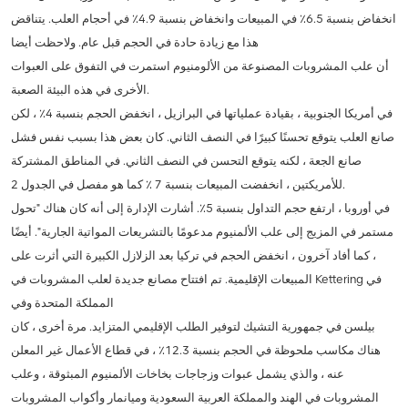
انخفاض بنسبة 6.5٪ في المبيعات وانخفاض بنسبة 4.9٪ في أحجام العلب. يتناقض
هذا مع زيادة حادة في الحجم قبل عام. ولاحظت أيضا
أن علب المشروبات المصنوعة من الألومنيوم استمرت في التفوق على العبوات
الأخرى في هذه البيئة الصعبة.
في أمريكا الجنوبية ، بقيادة عملياتها في البرازيل ، انخفض الحجم بنسبة 4٪ ، لكن
صانع العلب يتوقع تحسنًا كبيرًا في النصف الثاني. كان بعض هذا بسبب نفس فشل
صانع الجعة ، لكنه يتوقع التحسن في النصف الثاني. في المناطق المشتركة
للأمريكتين ، انخفضت المبيعات بنسبة 7 ٪ كما هو مفصل في الجدول 2.
في أوروبا ، ارتفع حجم التداول بنسبة 5٪. أشارت الإدارة إلى أنه كان هناك "تحول
مستمر في المزيج إلى علب الألمنيوم مدعومًا بالتشريعات المواتية الجارية". أيضًا
، كما أفاد آخرون ، انخفض الحجم في تركيا بعد الزلازل الكبيرة التي أثرت على
المبيعات الإقليمية. تم افتتاح مصانع جديدة لعلب المشروبات في Kettering في
المملكة المتحدة وفي
بيلسن في جمهورية التشيك لتوفير الطلب الإقليمي المتزايد. مرة أخرى ، كان
هناك مكاسب ملحوظة في الحجم بنسبة 12.3٪ ، في قطاع الأعمال غير المعلن
عنه ، والذي يشمل عبوات وزجاجات بخاخات الألمنيوم المبثوقة ، وعلب
المشروبات في الهند والمملكة العربية السعودية وميانمار وأكواب المشروبات