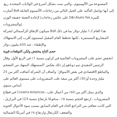
المصنوعة من الألومنيوم ، والتي نمت بشكل أسرع في الولايات المتحدة. ربع.
أشارت Ball إلى أنها تواصل التأكيد على الجيل التالي من زجاجات الألمنيوم القابلة
لإعادة التعبئة خفيفة الوزن (على عكس زجاجات D&I Alumi-Tek للبيرة
والمشروبات).
سيكون الإنفاق الرأسمالي لشركة Ball هذا العام 1.2 مليار دولار بما في ذلك
المشاريع المستمرة ، لكنها تخطط العام المقبل لمستوى أقرب إلى الاستهلاك
والإطفاء ، عند 650 مليون دولار.
حجم التاج ينخفض ولكن التوقعات قوية
انخفض حجم علب المشروبات العالمية في كراون بنسبة 1٪ في الربع الأول. وقال
الرئيس التنفيذي تيم دوناهو إن ذلك يعكس "المستهلك المنهك من التضخم
والتباطؤ الاقتصادي في بعض الأسواق". وأضاف أن الشركة أضافت أكثر من 25
مليار وحدة أو 30٪ أكثر من سعة علب المشروبات على مستوى العالم على
أساس سنوي.
في قطاع Crown's Americas ، والذي يمثل أكثر من 60٪ من أعمال علب
المشروبات ، ارتفع الحجم بنسبة 6٪ ، مدفوعًا بارتفاع بنسبة 23٪ في البرازيل ،
التي كانت تتعافى من التراجع الحاد في العام السابق بسبب سوء الأحوال الجوية
والضعف. الكرنفال وارتفاع 4٪ في أمريكا الشمالية.