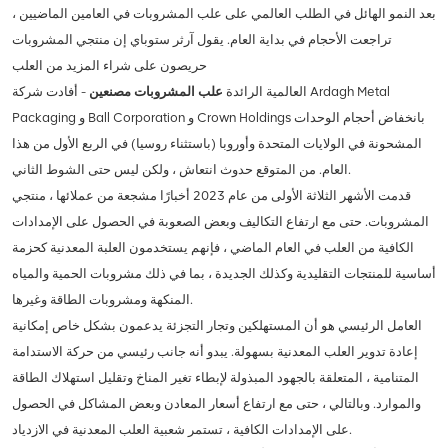
بعد النمو الهائل في الطلب العالمي على علب المشروبات في العامين الماضيين ،
تراجعت الأحجام في بداية العام. يقول آرثر ستوباي إن منتجي المشروبات
حريصون على شراء المزيد من العلب
العالمية الرائدة
علب المشروبات مصنعين
- أفادت شركة Ardagh Metal
Packaging و Ball Corporation و Crown Holdings بانخفاض أحجام الوحدات
المشحونة في الولايات المتحدة وأوروبا (باستثناء روسيا) في الربع الأول من هذا
العام. من المتوقع حدوث انتعاش ، ولكن ليس حتى الشوط الثاني.
قدمت الأشهر الثلاثة الأولى من عام 2023 أخبارًا مشجعة من عملائها ، منتجي
المشروبات. حتى مع ارتفاع التكاليف وبعض الصعوبة في الحصول على الإمدادات
الكافية من العلب في العام الماضي ، فإنهم يستخدمون العلبة المعدنية كحزمة
أساسية للمنتجات التقليدية وكذلك الجديدة ، بما في ذلك مشروبات الحمية والمياه
المنكهة ومشروبات الطاقة وغيرها.
العامل الرئيسي هو أن المستهلكين وتجار التجزئة يدعمون بشكل خاص إمكانية
إعادة تدوير العلب المعدنية بسهولة. يبدو أنه جانب رئيسي من حركة الاستدامة
المتنامية ، المتعلقة بالجهود المبذولة لإبطاء تغير المناخ وتقليل استهلاك الطاقة
والموارد. وبالتالي ، حتى مع ارتفاع أسعار المعادن وبعض المشاكل في الحصول
على الإمدادات الكافية ، تستمر شعبية العلب المعدنية في الازدياد.