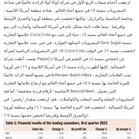
ارتفعت أحجام مبيعات الربع الأول في شركة كوكا كولا الرائدة عالميًا في صناعة
المشروبات بنسبة 3٪ في جميع أنحاء العالم ، بقيادة منطقة أمريكا اللاتينية -
وخاصة المكسيك والبرازيل - ولكنها انخفضت في منطقة أوروبا والشرق الأوسط
وإفريقيا ، بينما ظلت ثابتة بشكل عام في أمريكا الشمالية. وأشارت إلى نمو
علامتها التجارية Coca-Cola في جميع أنحاء العالم بنسبة 3٪ ، جنبًا إلى جنب مع
المشروبات المنكهة الفوارة ، في حين نمت علامتها التجارية Zero Sugar بنسبة
8٪. لكن المشروبات الرياضية لشركة Coca Cola انخفضت بنسبة 1٪. في الوقت
نفسه ، أبلغت شركة PepsiCo عن انخفاض بنسبة 2٪ في الحجم في أمريكا
الشمالية ، لكنها أظهرت زيادة بنسبة 5٪ في أمريكا اللاتينية و 11٪ في أوروبا.
في مصنع الجعة الرائد عالميًا Anheuser-Busch InBev ، نمت العلامات التجارية
للبيرة الخاصة بها بنسبة 0.4٪ في جميع أنحاء العالم مع ارتفاع علاماتها التجارية
الأساسية "بأرقام فردية منخفضة". أما فئة Beyond Beer ، التي تشمل
المشروبات الصلبة والنبيذ المعلب والكوكتيلات ، فقد ارتفعت بمقدار "رقمين". في
أمريكا الشمالية ، انخفضت فئة "البيرة الخاصة بها" بنسبة 1.1٪ وفي منطقة أوروبا
والشرق الأوسط وإفريقيا انخفض حجمها بنسبة 1.5٪.