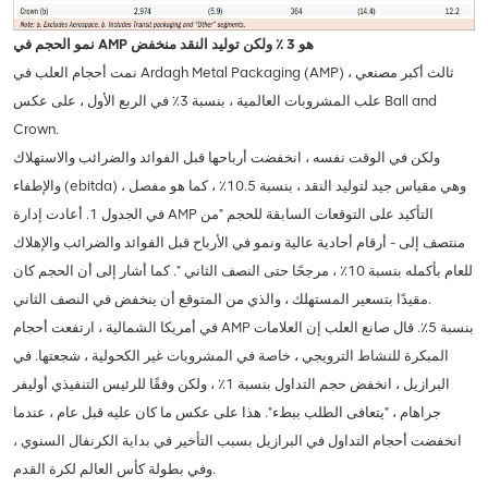
نمو الحجم في AMP هو 3 ٪ ولكن توليد النقد منخفض
نمت أحجام العلب في Ardagh Metal Packaging (AMP) ، ثالث أكبر مصنعي
علب المشروبات العالمية ، بنسبة 3٪ في الربع الأول ، على عكس Ball and
Crown.
ولكن في الوقت نفسه ، انخفضت أرباحها قبل الفوائد والضرائب والاستهلاك
والإطفاء (ebitda) ، وهي مقياس جيد لتوليد النقد ، بنسبة 10.5٪ ، كما هو مفصل
في الجدول 1. أعادت إدارة AMP التأكيد على التوقعات السابقة للحجم "من
منتصف إلى - أرقام أحادية عالية ونمو في الأرباح قبل الفوائد والضرائب والإهلاك
للعام بأكمله بنسبة 10٪ ، مرجحًا حتى النصف الثاني ". كما أشار إلى أن الحجم كان
مقيدًا بتسعير المستهلك ، والذي من المتوقع أن ينخفض في النصف الثاني.
في أمريكا الشمالية ، ارتفعت أحجام AMP بنسبة 5٪. قال صانع العلب إن العلامات
المبكرة للنشاط الترويجي ، خاصة في المشروبات غير الكحولية ، شجعتها. في
البرازيل ، انخفض حجم التداول بنسبة 1٪ ، ولكن وفقًا للرئيس التنفيذي أوليفر
جراهام ، "يتعافى الطلب ببطء". هذا على عكس ما كان عليه قبل عام ، عندما
انخفضت أحجام التداول في البرازيل بسبب التأخير في بداية الكرنفال السنوي ،
وفي بطولة كأس العالم لكرة القدم.