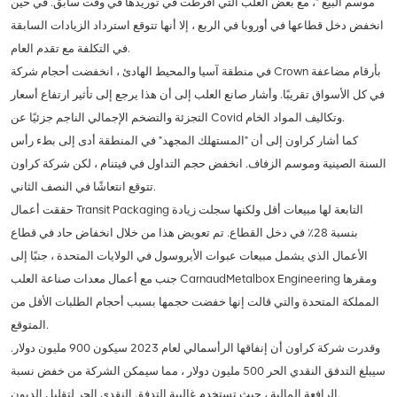
موسم البيع "، مع بعض العلب التي أفرطت في توريدها في وقت سابق. في حين
انخفض دخل قطاعها في أوروبا في الربع ، إلا أنها تتوقع استرداد الزيادات السابقة
في التكلفة مع تقدم العام.
في منطقة آسيا والمحيط الهادئ ، انخفضت أحجام شركة Crown بأرقام مضاعفة
في كل الأسواق تقريبًا. وأشار صانع العلب إلى أن هذا يرجع إلى تأثير ارتفاع أسعار
التجزئة والتضخم الإجمالي الناجم جزئيًا عن Covid وتكاليف المواد الخام.
كما أشار كراون إلى أن "المستهلك المجهد" في المنطقة أدى إلى بطء رأس
السنة الصينية وموسم الزفاف. انخفض حجم التداول في فيتنام ، لكن شركة كراون
تتوقع انتعاشًا في النصف الثاني.
حققت أعمال Transit Packaging التابعة لها مبيعات أقل ولكنها سجلت زيادة
بنسبة 28٪ في دخل القطاع. تم تعويض هذا من خلال انخفاض حاد في قطاع
الأعمال الذي يشمل مبيعات عبوات الأيروسول في الولايات المتحدة ، جنبًا إلى
جنب مع أعمال معدات صناعة العلب CarnaudMetalbox Engineering ومقرها
المملكة المتحدة والتي قالت إنها خفضت حجمها بسبب أحجام الطلبات الأقل من
المتوقع.
وقدرت شركة كراون أن إنفاقها الرأسمالي لعام 2023 سيكون 900 مليون دولار.
سيبلغ التدفق النقدي الحر 500 مليون دولار ، مما سيمكن الشركة من خفض نسبة
الرافعة المالية ، حيث تستخدم غالبية التدفق النقدي الحر لتقليل الديون.