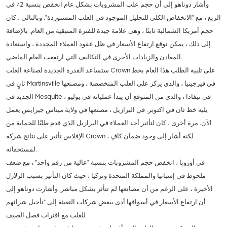
وأشار دوناهو إلى أن حجم علب المشروبات بشكل عام انخفض بنسبة 2٪ في
الربع ، مع "الانخفاض الكلي للتحليل الموجود في العلب المستوردة". وبالتالي ، كان
حجم أمريكا الشمالية ثابتًا ، وهي علامة جيدة للفترة المتبقية من العام. بالإضافة
إلى ذلك ، يمكن توقع ارتفاع الأسعار في ظل عقود العملاء المجددة ، واستعادة
المعادن والزيادات الأخرى في التكاليف التي ارتفعت العام الماضي.
ستساعد القدرة الجديدة لصناعة العلب Crown على تلبية الطلب هذا العام بخط
ثانٍ في Martinsville في فيرجينيا ، والذي يركز على العلب المتخصصة ، ومصنعها
الجديد في Mesquite في نيفادا ، والذي من المتوقع أن يبدأ عملياته في يوليو ،
يليه خط ثان في اكتوبر. في البرازيل ، مصنعها في ولاية ميناس جيرايس يعمل
الآن. مرة أخرى ، كان لتأثير أحد العملاء في البرازيل الذي قدم طلبًا للحماية من
الإفلاس تأثير على نتائج شركة Crown ، لكنه أشار إلى وجود ضمان كافٍ
لمستحقاته.
في أوروبا ، انخفض حجم المشروبات بنسبة "عالية من رقم واحد" ، مع ضعف
ملحوظ في إسبانيا والمملكة المتحدة وتركيا ، حيث كان التأثير بسبب الزلازل
الأخيرة ، على الرغم من أن مصانعها لم تتأثر بشكل مباشر. وأشارت دوناهو إلى
أن ارتفاع الأسعار في أسواقها أدى ببعض شركات التعبئة إلى "تأجيل شرائهم
للعلب مع اقتراب فصل الصيف