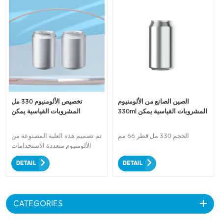
الصين الصانع من الألومنيوم
تخصيص الألومنيوم 330 مل
330ml المشروبات القياسية يمكن
المشروبات القياسية يمكن
الحجم 330 مل قطر 66 مم
تم تصميم هذه العلبة المصنوعة من
الألومنيوم متعددة الاستخدامات
والموثوقة لمجموعة واسعة من
DETAIL
DETAIL
المشروبات، بما في ذلك
المشروبات الغازية والمشروبات
الجاهزة للشرب والمزيد. مصنوع
من الألومنيوم عالي الجودة، مما
CATEGORIES
يضمن حماية ونضارة مشروبك. مع
خيارات العلامة التجارية القابلة