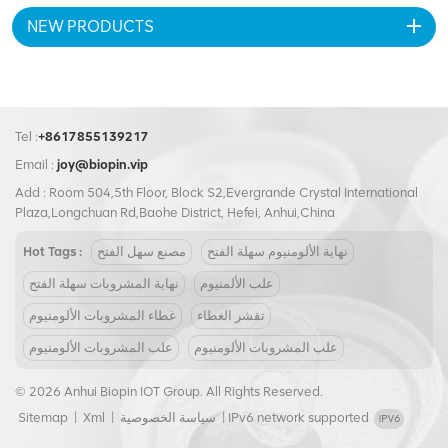
للتخصيص، يمكنك عرض شعارك
NEW PRODUCTS
وتصميمك الفريد، مما يعزز رؤية
العلامة التجارية. الحجم القياسي
330 مل يجعله خيارًا مناسبًا
للمستهلكين. ارفع مستوى تعبئة
مشروباتك باستخدام علبتنا
القياسية المصنوعة من الألومنيوم
Tel :
+8617855139217
القابلة للتخصيص واترك انطباعًا
Email :
joy@biopin.vip
دائمًا!
Add : Room 504,5th Floor, Block S2,Evergrande Crystal International
Plaza,Longchuan Rd,Baohe District, Hefei, Anhui,China
نهاية الألومنيوم سهلة الفتح
مصنع سهل الفتح
Hot Tags :
علب الألمنيوم
نهاية المشروبات سهلة الفتح
تقشر الغطاء
غطاء المشروبات الألومنيوم
علب المشروبات الألومنيوم
علب المشروبات الألومنيوم
© 2026 Anhui Biopin IOT Group. All Rights Reserved.
IPv6 network supported
|
سياسة الخصوصية
|
Xml
|
Sitemap