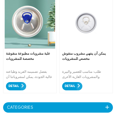
يمكن أن ينتهي مشروب منقوش
علبة مشروبات مطبوعة منقوشة
مخصص للمشروبات
مخصصة للمشروبات
طلب: مناسب للعصير والبيرة
بفضل تصميمه الفريد وطباعته
والمشروبات الغازية الأخرى.
عالية الجودة، يمكن لمشروباتنا أن
تضيف لمسة من الأناقة إلى أي
DETAIL
DETAIL
مناسبة. قابل للتخصيص باستخدام
شعارك أو تصميماتك أو رسائلك،
مما يضمن تميز علامتك التجارية.
إن الاهتمام الدقيق بالتفاصيل
CATEGORIES
واستخدام المواد المتميزة يجعلها
أمرًا ضروريًا لأولئك الذين يبحثون