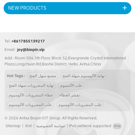
عن الكمال الشخصي. ارفع من
NEW PRODUCTS
حضور علامتك التجارية من خلال
علبة المشروبات المنقوشة
والمطبوعة حسب الطلب.
Tel :
+8617855139217
Email :
joy@biopin.vip
Add : Room 504,5th Floor, Block S2,Evergrande Crystal International
Plaza,Longchuan Rd,Baohe District, Hefei, Anhui,China
نهاية الألومنيوم سهلة الفتح
مصنع سهل الفتح
Hot Tags :
علب الألمنيوم
نهاية المشروبات سهلة الفتح
تقشر الغطاء
غطاء المشروبات الألومنيوم
علب المشروبات الألومنيوم
علب المشروبات الألومنيوم
© 2026 Anhui Biopin IOT Group. All Rights Reserved.
IPv6 network supported
|
سياسة الخصوصية
|
Xml
|
Sitemap