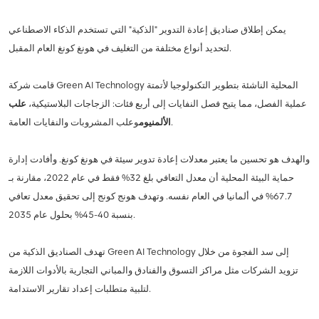
يمكن إطلاق صناديق إعادة التدوير "الذكية" التي تستخدم الذكاء الاصطناعي
لتحديد أنواع مختلفة من التغليف في هونغ كونغ العام المقبل.
قامت شركة Green AI Technology المحلية الناشئة بتطوير التكنولوجيا لأتمتة
عملية الفصل، مما يتيح فصل النفايات إلى أربع فئات: الزجاجات البلاستيكية،
علب
وعلب المشروبات والنفايات العامة.
الألمنيوم
والهدف هو تحسين ما يعتبر معدلات إعادة تدوير سيئة في هونغ كونغ. وأفادت إدارة
حماية البيئة المحلية أن معدل التعافي بلغ 32% فقط في عام 2022، مقارنة بـ
67.7% في ألمانيا في العام نفسه. وتهدف هونج كونج إلى تحقيق معدل تعافي
بنسبة 40-45% بحلول عام 2035.
تهدف الصناديق الذكية من Green AI Technology إلى سد الفجوة من خلال
تزويد الشركات مثل مراكز التسوق والفنادق والمباني التجارية بالأدوات اللازمة
لتلبية متطلبات إعداد تقارير الاستدامة.