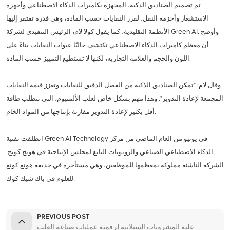
تم تصميم الصناديق الذكية، المجهزة بكاميرات الذكاء الاصطناعي وأجهزة
الاستشعار وأحزمة النقل، لفرز النفايات حسب المادة، وهي قدرة تفتقر إليها
الأنظمة التقليدية، كما يقول كولا لام، الرئيس التنفيذي لشركة Green AI. وأوضح
أن معظم كاميرات الذكاء الاصطناعي تكتشف حاليًا عبوات النفايات بناءً على
اللون والحجم والعلامة التجارية، لكنها لا تستطيع التمييز حسب المادة.
وقال لام: "تمكن الصناديق الذكية من الفصل الدقيق للنفايات وتعزز قيمة النفايات
المجمعة لإعادة التدوير". وهذا مهم بشكل خاص لعلب الألمنيوم، التي تتطلب طاقة
أقل بكثير لإعادة التدوير مقارنة بإنتاجها من المواد الخام.
انطلقت تقنية Green AI Technology في يونيو من العام الماضي من مركز
الذكاء الاصطناعي الصناعي والروبوتات التابع لمجلس الإنتاجية في هونج كونج.
الشركة الناشئة مملوكة بمعظمها للموظفين، وهي مستأجرة في حديقة هونغ كونغ
للعلوم في باك شيك كوك.
PREVIOUS POST
علبة المشروبات السيلانية لرقمنة عمليات صناعة العلب