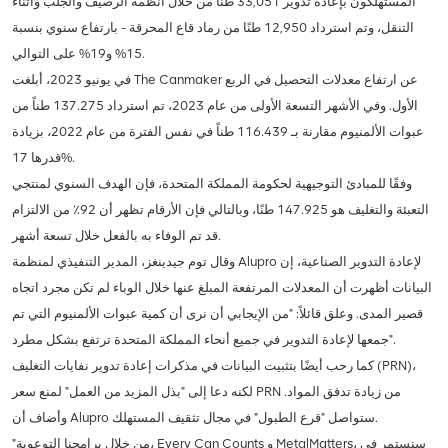
المستهلكون بإعادة تدوير 33,051 طنًا من خلال أنظمة الرصيف والجلب وأثناء
التنقل، وتم استرداد 12,950 طنًا من رماد قاع المحرقة - بارتفاع سنوي بنسبة
15% و19% على التوالي.
في يونيو 2023، أبلغت The Canmaker عن ارتفاع معدلات التحصيل في الربع
الأول. وفي الأشهر التسعة الأولى من عام 2023، تم استرداد 137.275 طناً من
عبوات الألمنيوم مقارنة بـ 116.439 طناً في نفس الفترة من عام 2022، بزيادة
قدرها 17%.
وفقًا للمبادئ التوجيهية لحكومة المملكة المتحدة، فإن الهدف السنوي لمنتجي
التعبئة والتغليف هو 147.925 طنًا، وبالتالي فإن الأرقام تظهر أن 92٪ من الالتزام
قد تم الوفاء به بالفعل خلال تسعة أشهر.
وقال توم جيدينغز، المدير التنفيذي لمنظمة Alupro لإعادة التدوير الصناعية، إن
البيانات أظهرت أن المعدلات المرتفعة المبلغ عنها خلال الوباء لم تكن مجرد اتجاه
قصير المدى. وعلق قائلاً: "من الإيجابي أن نرى أن كمية عبوات الألمنيوم التي تم
جمعها لإعادة التدوير في جميع أنحاء المملكة المتحدة ترتفع بشكل مطرد".
كما رحب أيضًا بتثبيت البيانات في مذكرات إعادة تدوير نفايات التغليف (PRN)،
لكنه دعا إلى "بذل المزيد من العمل" لمنع سعر PRN من زيادة تدفق المواد.
وأضاف أن Alupro ستواصل "قرع الطبول" في مجال تثقيف المستهلك.
"من خلال برامجنا التوعوية، Every Can Counts و MetalMatters، سنستمر في