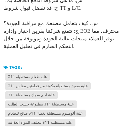
س: ما هي شروط الدفع الخاصة بك؟
ج: قد نفضل قبول شروط TT و L/C.
س: كيف يتعامل مصنعك مع مراقبة الجودة؟
ج: تتمتع شركتنا بفريق اختبار وإدارة EOE محترف، مما
يوفر للعملاء منتجات عالية الجودة وموثوقة من خلال
التحكم الصارم في تحليل العملية.
TAGS :
311 علبة طعام مستطيلة
علبة صفيح مستطيلة مكونة من قطعتين مقاس 311
311 علبة لحم سمك مستطيلة
علبة مستطيلة 311 مطبوعة حسب الطلب
علبة ألومنيوم مستطيلة بغطاء 311 صالح للطعام
علبة مستطيلة 311 لتغليف المواد الغذائية