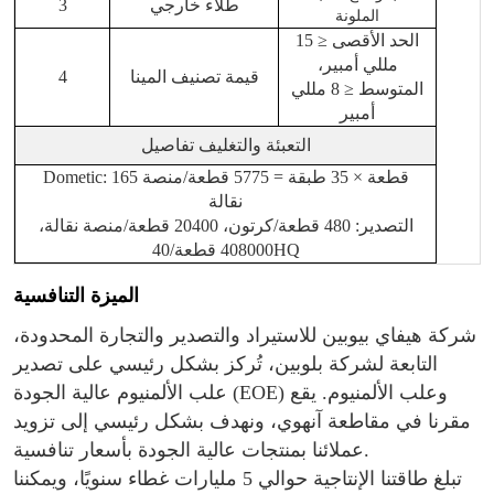
طلاء خارجي
3
الملونة
الحد الأقصى ≤ 15
مللي أمبير،
قيمة تصنيف المينا
4
المتوسط ​​≤ 8 مللي
أمبير
التعبئة والتغليف
تفاصيل
Dometic: 165 قطعة × 35 طبقة = 5775 قطعة/منصة
نقالة
التصدير: 480 قطعة/كرتون، 20400 قطعة/منصة نقالة،
408000 قطعة/40HQ
الميزة التنافسية
شركة هيفاي بيوبين للاستيراد والتصدير والتجارة المحدودة،
التابعة لشركة بلوبين، تُركز بشكل رئيسي على تصدير
علب الألمنيوم عالية الجودة (EOE) وعلب الألمنيوم. يقع
مقرنا في مقاطعة آنهوي، ونهدف بشكل رئيسي إلى تزويد
عملائنا بمنتجات عالية الجودة بأسعار تنافسية.
تبلغ طاقتنا الإنتاجية حوالي 5 مليارات غطاء سنويًا، ويمكننا