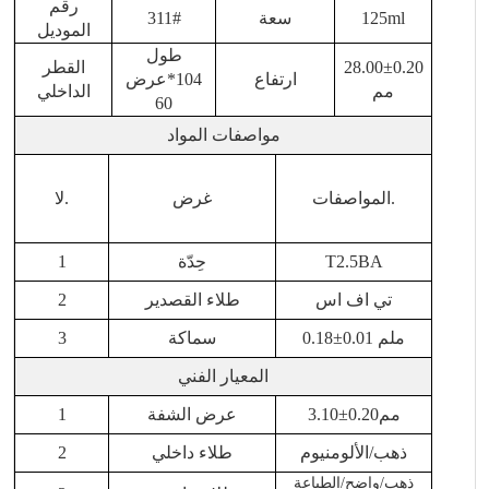
رقم
ml
25
1
سعة
#
311
الموديل
طول
0
2
.00±0.
28
القطر
ارتفاع
104*عرض
مم
الداخلي
60
مواصفات المواد
.
المواصفات
غرض
لا.
T2.5BA
حِدّة
1
تي اف اس
طلاء القصدير
2
±0.01 ملم
8
0.1
سماكة
3
المعيار الفني
مم
20
±0.
3.10
عرض الشفة
1
ذهب
/
الألومنيوم
طلاء داخلي
2
ذهب
/واضح
/الطباعة