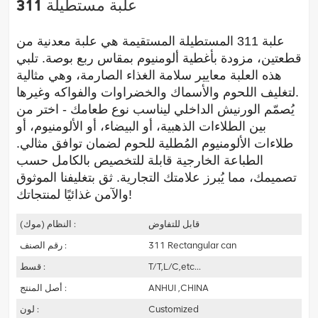
علبة مستطيلة 311
علبة 311 المستطيلة المستقيمة هي علبة معدنية من
قطعتين، مزودة بأغطية ألومنيوم بمقاس ربع بوصة. تلبي
هذه العلبة معايير سلامة الغذاء الصارمة، وهي مثالية
لتغليف اللحوم والأسماك والخضراوات والفواكه وغيرها.
يُصمّم الورنيش الداخلي ليناسب نوع طعامك - اختر من
بين الطلاءات الذهبية، أو البيضاء، أو الألومنيوم، أو
طلاءات الألومنيوم المُطلية للحوم لضمان توافق مثالي.
الطباعة الخارجية قابلة للتخصيص بالكامل حسب
تصميمك، مما يُبرز علامتك التجارية. ثق بتغليفنا الموثوق
والآمن غذائيًا لمنتجاتك!
قابل للتفاوض
النظام (موك) :
311 Rectangular can
رقم الصنف :
T/T,L/C,etc...
قسط :
ANHUI ,CHINA
أصل المنتج :
Customized
لون :