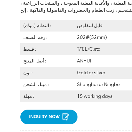
لجة المعلبة ، والأغذية المعلبة المعوجة ، والمنتجات الزراعية ،
تشحيم ،
قابل للتفاوض
النظام (موك) :
202#(52mm)
رقم الصنف :
T/T, L/C,etc
قسط :
ANHUI
أصل المنتج :
Gold or silver.
لون :
Shanghai or Ningbo
ميناء الشحن :
15 working days
مهلة :
INQUIRY NOW