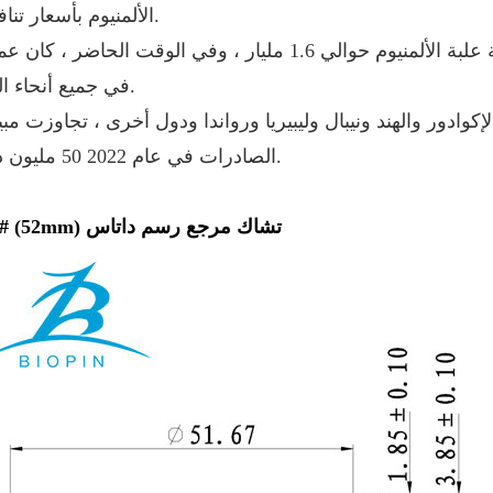
الألمنيوم بأسعار تنافسية.
تبلغ السعة السنوية للغطاء حوالي 5 مليارات. تبلغ سعة علبة الألمنيوم حوالي 1.6 مليار ، وفي الوقت الحاضر 
في جميع أنحاء العالم.
كوادور والهند ونيبال وليبيريا ورواندا ودول أخرى ، تجاوزت مب
الصادرات في عام 2022 50 مليون دولار.
202 # (52mm) تشاك مرجع رسم داتاس