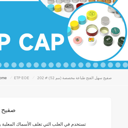
/
/
202 # (52 مم) صفيح سهل الفتح طباعة مخصصة
ETP EOE
ome
202 # (2
تستخدم في العلب التي تغلف الأسماك المعلبة و