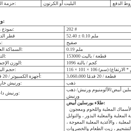
البليت أو الكرتون
حزمة النقل:
وصف:
202 #
نموذج رقم:
52.40 ± 0.10 ملم
قطر الدا
صفيح
مادة:
0.19 ملم
السماكة العامة:
153000 قطعة / باليت
التعبئة:
1096 كجم / بالتة
الوزن الإجمالي:
حجم البليت:
3،060،000 قطعة / 20 قدمًا
أجهزة الكمبيوتر / 20 قدمًا:
ذهب
ورنيش خارجي:
لين أبيض
/الألومنيوم
ورنيش
ورنيش داخلي:
ورنيش
:
طلاء بورسلين أبيض
لأسماك المعلبة واللحوم ومعجون
المعلبة والمعلبة
البذور ، والتوابل
لمعلبة ، والأغذية المعلبة المعوجة ،
لتشحيم ،
زيت الطعام والخضروات