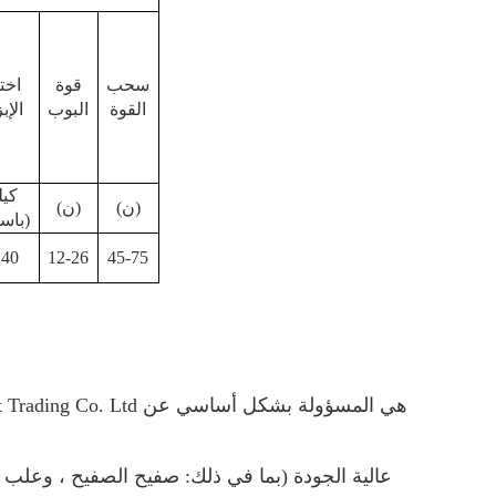
سحب
قوة
اختب
القوة
البوب
الإب
(ن)
(ن)
باسكال)
240
12-26
45-75