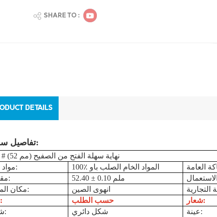
SHARE TO :
ODUCT DETAILS
تفاصيل سريعة:
02 # (52 مم) نهاية سهلة الفتح من الصفيح
100٪ المواد الخام الصلب باو
مواد خام:
52.40 ± 0.10 ملم
مقاس:
انهوى الصين
مكان المنشأ:
شعار:
حسب الطلب
لون:
عينة:
شكل دائري
شكل: