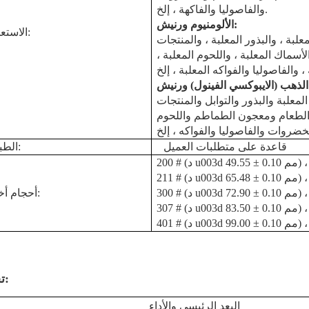
والفاصوليا والفاكهة ، إلخ.
:
الألومنيوم
ورنيش
الاستعمال:
علبة ، والبذور المعلبة ، والمنتجات
سماك المعلبة ، واللحوم المعلبة ،
الذهب (الايبوكسي الفينول)
ورنيش
لمعلبة والبذور والتوابل والمنتجات
الطعام ومعجون الطماطم واللحوم
قاعدة على متطلبات العميل
الطباعة:
أحجام أخرى:
307 # (د u003d 83.50 ± 0.10 مم) ،
تحديد:
البعد الرئيسي والأداء