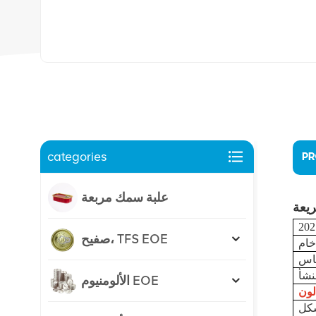
categories
PR
علبة سمك مربعة
2
صفيح، TFS EOE
الألومنيوم EOE