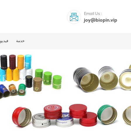
Email Us :
joy@biopin.vip
خدمة
فيديو