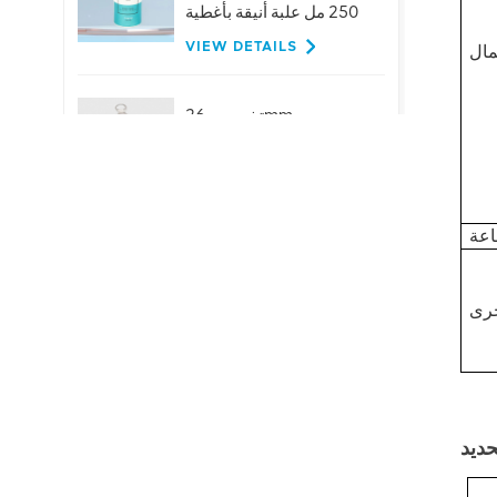
250 مل علبة أنيقة بأغطية
VIEW DETAILS
تخصيص 26mm
الألومنيوم حلقة سحب
قبعات لزجاجات البيرة
عصير المشروبات
VIEW DETAILS
حار بيع 401 # 99mm
الألومنيوم سهلة الفتح
نهاية المصنع العرض
المباشر
VIEW DETAILS
تخصيص المشروبات
ينتهي-200-SOT-LOE
لعصير البيرة