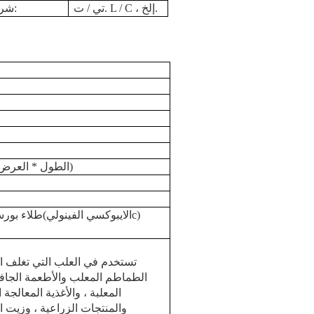
تي / ت. L / C ، إلخ.
شروط الدفع:
116 × 101 × 106 (سم) (الطول * العرض * الارتفاع)
)
c
الايبوكسي
الفينولي
/ ذهب(
طلاء بورس
تستخدم في العلب التي تغلف ا
الطماطم المعلب والأطعمة الجافة 
المعلبة ، والأغذية المعالجة ا
والمنتجات الزراعية ، وزيت ا