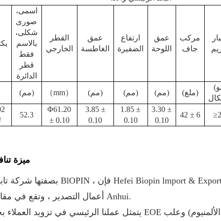
اسمى،
صورى
شكلى،
ار
مركب
عمق
ارتفاع
عمق
القطر
بالاسم
يك
زيم
جاف
اللوحة
الضفيرة
الغاطسة
الخارجي
فقط
قطر
الدائرة
(كيلو
(ملغ)
(مم)
(مم)
(مم)
）
mm
（
(مم)
02
Φ61.20
3.85 ±
1.85 ±
3.30 ±
52.3
42 ± 6
≥
#
± 0.10
0.10
0.10
0.10
ميزة تنا
بصفتها شركة تابعة لـ BlOPIN ، فإن Hefei Biopin lmport & Export Trading Co. Ltd هي
أعمال التصدير ، وتقع في مقاطعة Anhui.
يتمثل عملنا الرئيسي في تزويد العملاء بجودة EOE عالية الجودة (بما في ذلك: صفيح الصفيح ، وعلب الأل