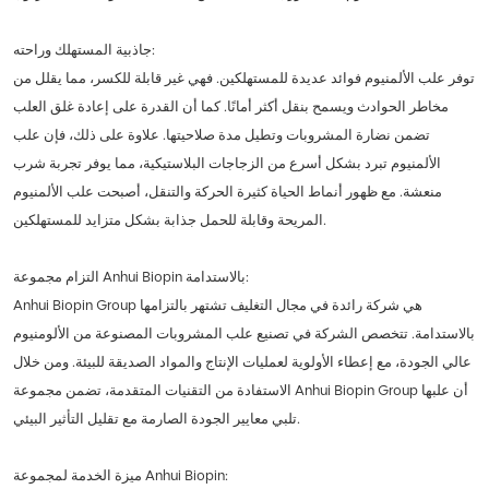
جاذبية المستهلك وراحته:
توفر علب الألمنيوم فوائد عديدة للمستهلكين. فهي غير قابلة للكسر، مما يقلل من
مخاطر الحوادث ويسمح بنقل أكثر أمانًا. كما أن القدرة على إعادة غلق العلب
تضمن نضارة المشروبات وتطيل مدة صلاحيتها. علاوة على ذلك، فإن علب
الألمنيوم تبرد بشكل أسرع من الزجاجات البلاستيكية، مما يوفر تجربة شرب
منعشة. مع ظهور أنماط الحياة كثيرة الحركة والتنقل، أصبحت علب الألمنيوم
المريحة وقابلة للحمل جذابة بشكل متزايد للمستهلكين.
التزام مجموعة Anhui Biopin بالاستدامة:
Anhui Biopin Group هي شركة رائدة في مجال التغليف تشتهر بالتزامها
بالاستدامة. تتخصص الشركة في تصنيع علب المشروبات المصنوعة من الألومنيوم
عالي الجودة، مع إعطاء الأولوية لعمليات الإنتاج والمواد الصديقة للبيئة. ومن خلال
الاستفادة من التقنيات المتقدمة، تضمن مجموعة Anhui Biopin Group أن علبها
تلبي معايير الجودة الصارمة مع تقليل التأثير البيئي.
ميزة الخدمة لمجموعة Anhui Biopin: