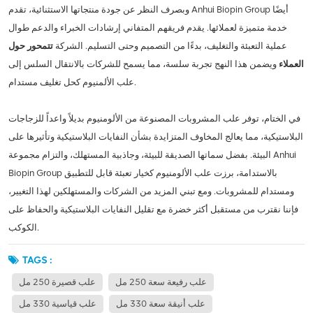
وبصرف النظر عن جودة منتجاتها الاستثنائية، تقدم Anhui Biopin Group أيضًا
خدمة متميزة لعملائها. يقدم فريقهم المتفاني إرشادات الخبراء والدعم طوال
عملية التعبئة والتغليف، بدءًا من التصميم وحتى التسليم. الشركة
تتمحور حول
العملاء
ويضمن هذا النهج تجربة سلسة، مما يسمح للشركات بالانتقال السلس إلى
علب الألمنيوم كحل تغليف مستدام.
في الختام، توفر علب المشروبات المصنوعة من الألومنيوم بديلاً واعداً للزجاجات
البلاستيكية، مما يعالج المخاوف المتزايدة بشأن النفايات البلاستيكية وتأثيرها على
البيئة. بفضل سماتها الصديقة للبيئة، وجاذبية المستهلك، والتزام مجموعة Anhui
Biopin Group بالاستدامة، برزت علب الألومنيوم كخيار تعبئة قابل للتطبيق
ومستدام للمشروبات. ومع تبني المزيد من الشركات والمستهلكين لهذا التغيير،
فإننا نقترب من مستقبل أكثر خضرة مع تقليل النفايات البلاستيكية والحفاظ على
الكوكب.
TAGS :
علب رفيعة سعة 250 مل
علب قصيرة 250 مل
علب أنيقة سعة 330 مل
علب قياسية 330 مل