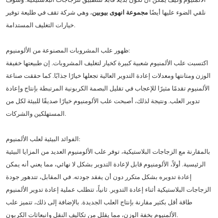
نلقي الضوء عليها أيضًا
مجموعة انهوى بيوبين
، وهي شركة تقف في طليعة توفير
خيارات التغليف المستدامة.
ظهور علب المشروبات المصنوعة من الألومنيوم:
اكتسبت علب الألمنيوم شعبية كبيرة كخيار لتغليف المشروبات. إن طبيعتها خفيفة
الوزن ومتانتها ومعدلات إعادة التدوير العالية تجعلها خيارًا جذابًا. كما حققت صناعة
الألمنيوم تقدمًا مثيرًا للإعجاب في تقليل البصمة الكربونية المرتبطة بإنتاج وإعادة
تدوير العلب. ونتيجة لذلك، أصبحت علب الألومنيوم خيارًا صديقًا للبيئة لكل من
المستهلكين والشركات.
الفوائد البيئية لعلب الألمنيوم:
بالمقارنة مع الزجاجات البلاستيكية، توفر علب الألومنيوم العديد من المزايا البيئية
الرئيسية. أولاً، الألومنيوم قابل لإعادة التدوير بشكل لا نهائي، مما يعني أنه يمكن
إعادة تدويره بشكل متكرر دون أن يفقد جودته. في المقابل، تتدهور جودة
الزجاجات البلاستيكية أثناء إعادة التدوير. ثانياً، تتطلب عملية إعادة تدوير الألمنيوم
طاقة أقل بكثير مقارنة بإنتاج العلب الجديدة. بالإضافة إلى ذلك، تتميز علب
الألمنيوم بخفة الوزن، مما يقلل من تكاليف النقل وانبعاثات الكربون.