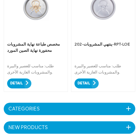
تتميز Beverage Ends-202-RPT-
المشروبات الخاصة بك. اختر غطاء
LOE بسهولة التجميع، مما يضمن
RPT Lid المخصص لموردنا الصيني
عمليات تعبئة فعالة. ثق في
لرفع المظهر البصري لمنتجك وترك
Beverage Ends-202-RPT-LOE
انطباع دائم لدى عملائك.
الخاص بنا لتقديم أداء فائق
والمساهمة في تجربة شرب
سلسة. اختر الجودة والموثوقية مع
ينتهي المشروبات-202-RPT-LOE
مخصص طباعة نهاية المشروبات
نهايات المشروبات-202-RPT-
محفورة نهاية الصين المورد
LOE.
طلب: مناسب للعصير والبيرة
طلب: مناسب للعصير والبيرة
والمشروبات الغازية الأخرى.
والمشروبات الغازية الأخرى.
DETAIL
DETAIL
CATEGORIES
NEW PRODUCTS