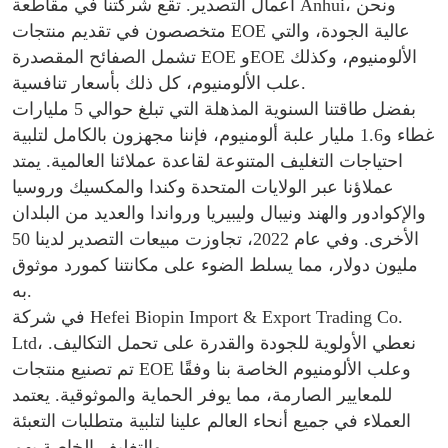
أعمال التصدير. تقع شركتنا في مقاطعة Anhui، ونحن
متخصصون في تقديم منتجات EOE عالية الجودة، والتي
تشمل الصفائح المقصدرة EOE وEOE الألومنيوم، وكذلك
علب الألومنيوم، كل ذلك بأسعار تنافسية.
بفضل طاقتنا السنوية المذهلة التي تبلغ حوالي 5 مليارات
غطاء و1.6 مليار علبة ألومنيوم، فإننا مجهزون بالكامل لتلبية
احتياجات التغليف المتنوعة لقاعدة عملائنا العالمية. يمتد
عملاؤنا عبر الولايات المتحدة وكندا والمكسيك وروسيا
والإكوادور والهند ونيبال وليبيريا ورواندا والعديد من البلدان
الأخرى. وفي عام 2022، تجاوزت مبيعات التصدير لدينا 50
مليون دولار، مما يسلط الضوء على مكانتنا كمورد موثوق
به.
في شركة Hefei Biopin Import & Export Trading Co.
Ltd، نعطي الأولوية للجودة والقدرة على تحمل التكاليف.
تم تصنيع منتجات EOE وعلب الألومنيوم الخاصة بنا وفقًا
للمعايير الصارمة، مما يوفر الحماية والموثوقية. يعتمد
العملاء في جميع أنحاء العالم علينا لتلبية متطلبات التعبئة
والتغليف الخاصة بهم.