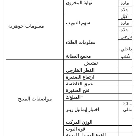
نهاية المخزون
مادة
حِدّة
كَيّل
سهم التبويب
مادة
معلومات جوهرية
حِدّة
خارجي
معلومات الطلاء
داخلي
يكتب
مجمع البطانة
تقتيش
القطر الخارجي
ارتفاع الضفيرة
عمق الغاطسة
فتح الضفيرة
المبلغ/2"
مواصفات المنتج
الأعلى<75 مللي أمبير، متوسط<مشروب 20
الأعلى<25 مللي أمبير، متوسط<8 مللي
اختبار إيمانيل ريتر
الوزن المركب
قوة البوب
القوة المسيل للدموع