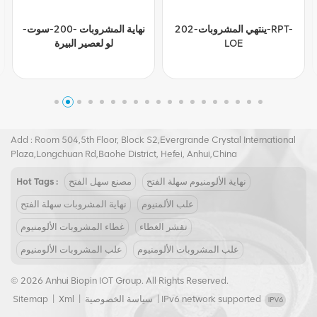
ينتهي المشروبات-202-RPT-
نهاية المشروبات -200-سوت-
LOE
لو لعصير البيرة
Tel :
+8617855139217
Email :
joy@biopin.vip
Add : Room 504,5th Floor, Block S2,Evergrande Crystal International
Plaza,Longchuan Rd,Baohe District, Hefei, Anhui,China
نهاية الألومنيوم سهلة الفتح
مصنع سهل الفتح
Hot Tags :
علب الألمنيوم
نهاية المشروبات سهلة الفتح
تقشر الغطاء
غطاء المشروبات الألومنيوم
علب المشروبات الألومنيوم
علب المشروبات الألومنيوم
© 2026 Anhui Biopin IOT Group. All Rights Reserved.
IPv6 network supported
|
سياسة الخصوصية
|
Xml
|
Sitemap