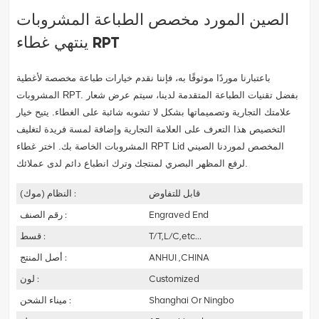
الصين المورد مخصص الطباعة المشروبات
ينتهي غطاء RPT
باعتبارنا موردًا موثوقًا به، فإننا نقدم خيارات طباعة مخصصة لأغطية
المشروبات RPT. بفضل تقنيات الطباعة المتقدمة لدينا، سيتم عرض شعار
علامتك التجارية وتصميماتها بشكل لا تشوبه شائبة على الغطاء. يتيح خيار
التخصيص هذا التعرف على العلامة التجارية وإضافة لمسة فريدة لتغليف
المشروبات الخاصة بك. اختر غطاء RPT Lid المخصص لموردنا الصيني
لرفع المظهر البصري لمنتجك وترك انطباع دائم لدى عملائك.
قابل للتفاوض
النظام (موك) :
Engraved End
رقم الصنف :
T/T,L/C,etc...
قسط :
ANHUI ,CHINA
أصل المنتج :
Customized
لون :
Shanghai Or Ningbo
ميناء الشحن :