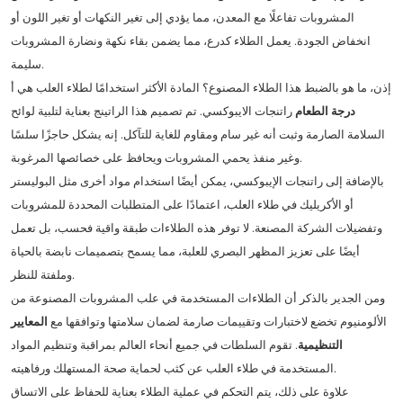
المشروبات تفاعلًا مع المعدن، مما يؤدي إلى تغير النكهات أو تغير اللون أو
انخفاض الجودة. يعمل الطلاء كدرع، مما يضمن بقاء نكهة ونضارة المشروبات
سليمة.
إذن، ما هو بالضبط هذا الطلاء المصنوع؟ المادة الأكثر استخدامًا لطلاء العلب هي أ
درجة الطعام
راتنجات الايبوكسي. تم تصميم هذا الراتينج بعناية لتلبية لوائح
السلامة الصارمة وثبت أنه غير سام ومقاوم للغاية للتآكل. إنه يشكل حاجزًا سلسًا
وغير منفذ يحمي المشروبات ويحافظ على خصائصها المرغوبة.
بالإضافة إلى راتنجات الإيبوكسي، يمكن أيضًا استخدام مواد أخرى مثل البوليستر
أو الأكريليك في طلاء العلب، اعتمادًا على المتطلبات المحددة للمشروبات
وتفضيلات الشركة المصنعة. لا توفر هذه الطلاءات طبقة واقية فحسب، بل تعمل
أيضًا على تعزيز المظهر البصري للعلبة، مما يسمح بتصميمات نابضة بالحياة
وملفتة للنظر.
ومن الجدير بالذكر أن الطلاءات المستخدمة في علب المشروبات المصنوعة من
الألومنيوم تخضع لاختبارات وتقييمات صارمة لضمان سلامتها وتوافقها مع
المعايير
التنظيمية
. تقوم السلطات في جميع أنحاء العالم بمراقبة وتنظيم المواد
المستخدمة في طلاء العلب عن كثب لحماية صحة المستهلك ورفاهيته.
علاوة على ذلك، يتم التحكم في عملية الطلاء بعناية للحفاظ على الاتساق