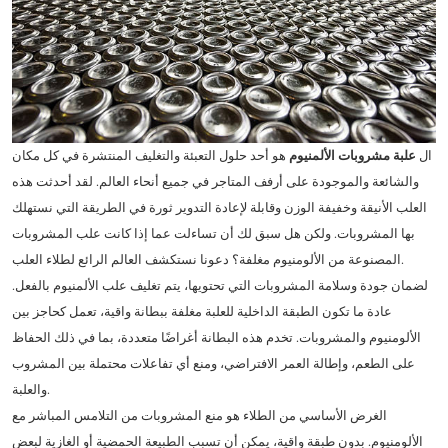
ال
علبة مشروبات الألمنيوم
هو أحد حلول التعبئة والتغليف المنتشرة في كل مكان
والشائعة والموجودة على أرفف المتاجر في جميع أنحاء العالم. لقد أحدثت هذه
العلب الأنيقة وخفيفة الوزن وقابلة لإعادة التدوير ثورة في الطريقة التي نستهلك
بها المشروبات. ولكن هل سبق لك أن تساءلت عما إذا كانت علب المشروبات
المصنوعة من الألومنيوم مغلفة؟ دعونا نستكشف العالم الرائع لطلاء العلب.
لضمان جودة وسلامة المشروبات التي تحتويها، يتم تغليف علب الألمنيوم بالفعل.
عادة ما تكون الطبقة الداخلية للعلبة مغلفة ببطانة واقية، تعمل كحاجز بين
الألومنيوم والمشروبات. تخدم هذه البطانة أغراضًا متعددة، بما في ذلك الحفاظ
على الطعم، وإطالة العمر الافتراضي، ومنع أي تفاعلات محتملة بين المشروب
والعلبة.
الغرض الأساسي من الطلاء هو منع المشروبات من التلامس المباشر مع
الألومنيوم. بدون طبقة واقية، يمكن أن تسبب الطبيعة الحمضية أو الغازية لبعض