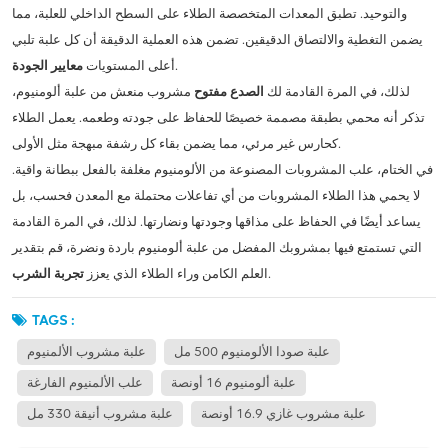
والتوحيد. تطبق المعدات المتخصصة الطلاء على السطح الداخلي للعلبة، مما
يضمن التغطية والالتصاق الدقيقين. تضمن هذه العملية الدقيقة أن كل علبة تلبي
.
أعلى المستويات
معايير الجودة
لذلك، في المرة القادمة لك
الصدع مفتوح
مشروب منعش من علبة ألومنيوم،
تذكر أنه محمي بطبقة مصممة خصيصًا للحفاظ على جودته وطعمه. يعمل الطلاء
كحارس غير مرئي، مما يضمن بقاء كل رشفة مبهجة مثل الأولى.
في الختام، علب المشروبات المصنوعة من الألومنيوم مغلفة بالفعل ببطانة واقية.
لا يحمي هذا الطلاء المشروبات من أي تفاعلات محتملة مع المعدن فحسب، بل
يساعد أيضًا في الحفاظ على مذاقها وجودتها ونضارتها. لذلك، في المرة القادمة
التي تستمتع فيها بمشروبك المفضل من علبة ألومنيوم باردة ونضرة، قم بتقدير
.
العلم الكامن وراء الطلاء الذي يعزز
تجربة الشرب
TAGS :
علبة صودا الألومنيوم 500 مل
علبة مشروب الألمنيوم
علبة ألومنيوم 16 أونصة
علب الألمنيوم الفارغة
علبة مشروب غازي 16.9 أونصة
علبة مشروب أنيقة 330 مل