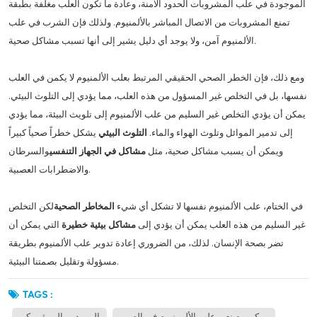
الموجودة في علب المشروبات الحدود الآمنة، وعادة ما تكون العلب مغلفة بطبقة
تمنع المشروبات من الاتصال المباشر بالألمنيوم. ولذلك فإن الشرب في علب
الألمنيوم آمن، ولا يوجد أي دليل يشير إلى أنها تسبب مشاكل صحية.
ومع ذلك، فإن الخطر الصحي الحقيقي المرتبط بعلب الألمنيوم لا يكمن في العلب
نفسها، بل في التخلص غير المسؤول من هذه العلب، مما يؤدي إلى التلوث البيئي.
يمكن أن يؤدي التخلص غير السليم من علب الألمنيوم إلى تلويث البيئة، مما يؤدي
إلى تدمير الموائل وتلوث الهواء والماء.
التلوث البيئي
يشكل خطراً صحياً كبيراً
ويمكن أن يسبب مشاكل صحية، مثل
مشاكل في الجهاز التنفسي
والسرطان
والاضطرابات العصبية.
في الختام، علب الألمنيوم نفسها لا تشكل أي شيء
المخاطر الصحية
لكن التخلص
غير السليم من هذه العلب يمكن أن يؤدي إلى
مشاكل بيئية خطيرة
التي يمكن أن
تضر بصحة الإنسان. لذلك، من الضروري إعادة تدوير علب الألمنيوم بطريقة
مسؤولة وتقليل بصمتنا البيئية.
TAGS :
يمكن مصنعي علب الألومنيوم في الصين
الموردين البيرة يمكن