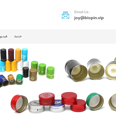
Email Us :
joy@biopin.vip
خدمة
فيديو