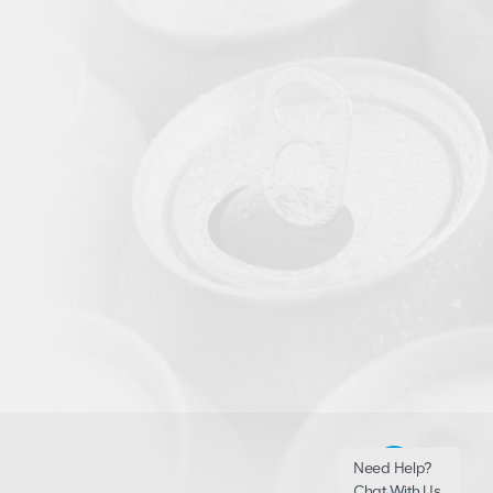
Need Help?
Chat With Us