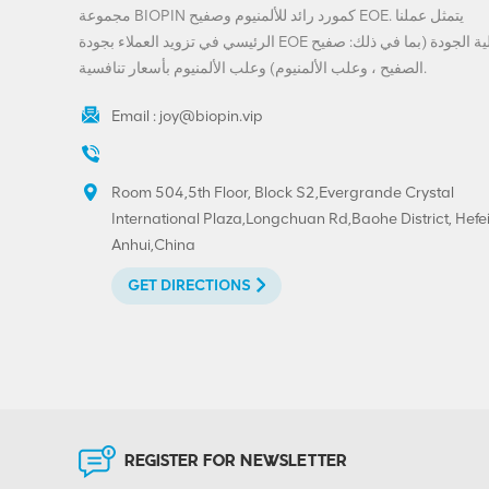
المباشر
مجموعة BIOPIN كمورد رائد للألمنيوم وصفيح EOE. يتمثل عملنا
VIEW DETAILS
الرئيسي في تزويد العملاء بجودة EOE عالية الجودة (بما في ذلك: صفيح
الصفيح ، وعلب الألمنيوم) وعلب الألمنيوم بأسعار تنافسية.
تخصيص المشروبات
ينتهي-200-SOT-LOE
Email :
joy@biopin.vip
لعصير البيرة
VIEW DETAILS
Room 504,5th Floor, Block S2,Evergrande Crystal
International Plaza,Longchuan Rd,Baohe District, Hefei
مخصص مطبوع 300 #
Anhui,China
73mm الألومنيوم صفيح
تقشر نهاية
GET DIRECTIONS
VIEW DETAILS
حار بيع 202 # (52mm)
صفيح سهل الفتح نهاية
الطباعة المخصصة
REGISTER FOR NEWSLETTER
VIEW DETAILS