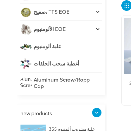
صفيح، TFS EOE
الألومنيوم EOE
علبة ألومنيوم
أغطية سحب الحلقات
Aluminum Screw/Ropp
52)
Cap
new products
علبة مشروب ألمنيوم 355