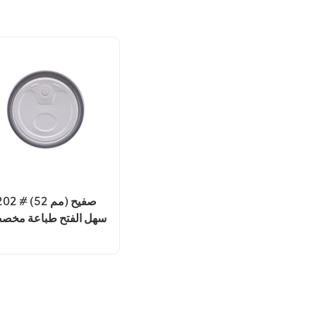
202 # (52 مم) صفي
سهل الفتح طباعة مخص