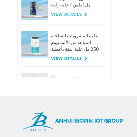
مل أملس / علبة زلقة
VIEW DETAILS
علب المشروبات الساخنة
المباعة من الألومنيوم
250 مل علبة أنيقة بأغطية
VIEW DETAILS
تخصيص 26mm
الألومنيوم حلقة سحب
قبعات لزجاجات البيرة
عصير المشروبات
VIEW DETAILS
حار بيع 401 # 99mm
ANHUI BIOPIN IOT GROUP
الألومنيوم سهلة الفتح
نهاية المصنع العرض