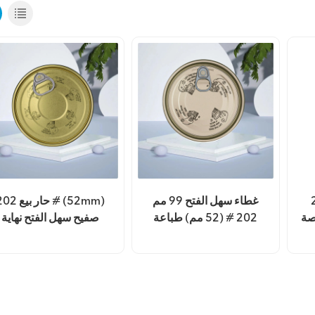
ح
غطاء سهل الفتح 99 مم
حار بيع 202 # (mm
صة
202 # (52 مم) طباعة
صفيح سهل الفتح نهاية
مخصصة للصفيح
الطباعة المخصصة
المقصدري