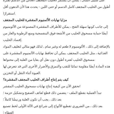
على سبيل المثال ، يمكن أن يستمر الحليب المجفف الخالي من الدسم لفترة
أطول من الحليب المجفف كامل الدسم أو حتى اللبن - يحدث هذا لأن الدهون أقل
استقرارًا.
مزايا نهايات الألمنيوم المقشرة للحليب المجفف
إلى جانب كونها سهلة الفتح ، يمكن للأطراف المقشرة المصنوعة من الألومنيوم
أيضًا حماية مسحوق الحليب من الأشعة فوق البنفسجية ومنع الرطوبة والغاز من
إفساد الحليب.
بالإضافة إلى ذلك ، الألومنيوم لا طعم له وغير سام ، لذلك فهو مثالي لتغليف المواد
الغذائية ، مثل الحليب المجفف. يمكن أن تحافظ نهايات الألمنيوم المقشرة على
مسحوق الحليب لفترة أطول دون نقل أي بقايا من العلبة إلى محتواها.
هذه المادة أيضًا مقاومة تمامًا للثقب والتمزق والأضرار الأخرى التي قد تتعرض لها
العبوة أثناء النقل أو التخزين.
كيف يتم إنتاج أطراف الحليب المجفف المقشرة؟
تحقق الآن من كيفية إنتاج نهايات مسحوق الحليب المقشر!
تبدأ العملية بقطع الملف - يتضمن ذلك قطع لفائف الصفيح وتشكيل حزمة ؛
بعد ذلك ، يجب أن تكون العلبة ورنيشًا كاملاً ؛
بعد ذلك ، من الضروري تقطيع الألواح إلى شرائح في الآلة الأولى لخط تصنيع
الغطاء ؛