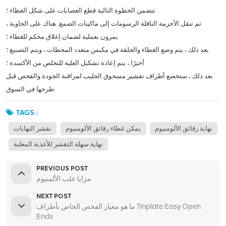
تتضمن الخطوة التالية قطع العصابات على شكل الغطاء ؛
ثم تنقل الأحزمة الناقلة الرسومات إلى ماكينات الصمغ. هناك على الحاوية ،
يمرون بعملية لضمان إغلاق محكم للغطاء ؛
بعد ذلك ، يتم وضع الغطاء والحلقة في مكبس متعدد المحطات ، ويتم التصنيع ؛
أخيرًا ، يتم إعادة تشكيل العلبة للتخلص من الأكسدة ؛
بعد ذلك ، ستخضع أطراف تقشير مسحوق الحليب لمراقبة الجودة والفحص قبل
طرحها في السوق.
TAGS :
نهاية رقائق الألومنيوم
يمكن غطاء رقائق الألومنيوم
تقشر النهايات
نهاية سهلة التقشر للأغذية المعلبة
PREVIOUS POST
مزايا علب الألمنيوم
NEXT POST
ما هو معيار الفحص الخاص بأطراف Tinplate Easy Open
Ends