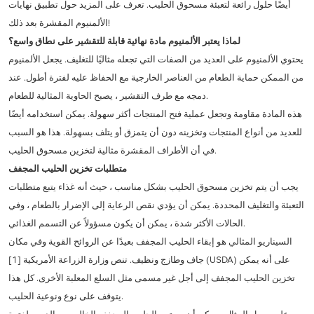
أيضًا حلول رائعة لتعبئة مسحوق الحليب. تعرف على المزيد حول تطبيق نهايات
الألمنيوم المقشرة بعد ذلك!
لماذا يعتبر الألمنيوم مادة نهائية قابلة للتقشير على نطاق واسع؟
يحتوي الألمنيوم على العديد من الصفات التي تجعله مثاليًا للتغليف. يجعل الألمنيوم
من الممكن حماية الطعام من العناصر الخارجية مع الحفاظ عليه لفترة أطول. عند
دمجه مع طرف التقشير ، يصبح الحاوية المثالية للطعام.
هذه المادة مقاومة وتجعل عملية فتح المنتجات أكثر سهولة. يمكن استخدامه أيضًا
للعديد من أنواع المنتجات وتخزينه دون أن يتمزق أو يتلف بسهولة. هذا هو السبب
في أن الأطراف المقشرة مثالية لتخزين مسحوق الحليب.
متطلبات تخزين الحليب المجفف
يجب أن يتم تخزين مسحوق الحليب بشكل مناسب ، حيث أنه غذاء يتبع متطلبات
التعبئة والتغليف المحددة. يمكن أن يؤدي نقص الرعاية إلى الإضرار بالطعام ، وفي
الحالات الأكثر شدة ، يمكن أن يكون مسؤولاً عن التسمم الغذائي.
السيناريو المثالي هو إبقاء الحليب المجفف بعيدًا عن الروائح القوية وفي مكان
جاف وطازج ونظيف. تنص وزارة الزراعة الأمريكية [1] (USDA) على أنه يمكن
تخزين الحليب المجفف إلى أجل غير مسمى مثل السلع المعلبة الأخرى. كل هذا
يتوقف على نوع ونوعية الحليب.