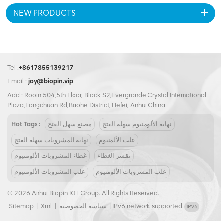
والمشروبات، فهي توفر حلاً مانعًا
مثالية للتطبيقات الصناعية، فهي
NEW PRODUCTS
للتسرب يمكن الاعتماد عليه لتلبية
توفر حلاً مانعًا للتسرب يمكن
احتياجات التغليف الخاصة بك.
الاعتماد عليه لمتطلبات تعبئة المواد
الغذائية والمشروبات السائبة.
Tel :
+8617855139217
Email :
joy@biopin.vip
Add : Room 504,5th Floor, Block S2,Evergrande Crystal International
Plaza,Longchuan Rd,Baohe District, Hefei, Anhui,China
نهاية الألومنيوم سهلة الفتح
مصنع سهل الفتح
Hot Tags :
علب الألمنيوم
نهاية المشروبات سهلة الفتح
تقشر الغطاء
غطاء المشروبات الألومنيوم
علب المشروبات الألومنيوم
علب المشروبات الألومنيوم
© 2026 Anhui Biopin IOT Group. All Rights Reserved.
IPv6 network supported
|
سياسة الخصوصية
|
Xml
|
Sitemap