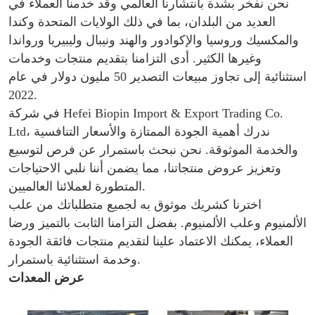
نحن نفخر بشدة بانتشارنا العالمي وقد خدمنا العملاء في
العديد من البلدان، بما في ذلك الولايات المتحدة وكندا
والمكسيك وروسيا والإكوادور والهند ونيبال وليبيريا ورواندا
وغيرها الكثير. أدى التزامنا بتقديم منتجات وخدمات
استثنائية إلى تجاوز مبيعات التصدير 50 مليون دولار في عام
2022.
في شركة Hefei Biopin Import & Export Trading Co.
Ltd، ندرك أهمية الجودة الممتازة والأسعار التنافسية
والخدمة الموثوقة. نحن نبحث باستمرار عن فرص لتوسيع
وتعزيز عروض منتجاتنا، مما يضمن أننا نلبي الاحتياجات
المتطورة لعملائنا العالميين.
اخترنا كشريك موثوق به لجميع متطلباتك من علب
الألمنيوم وعلب الألمنيوم. بفضل التزامنا الثابت بالتميز ورضا
العملاء، يمكنك الاعتماد علينا لتقديم منتجات فائقة الجودة
وخدمة استثنائية باستمرار.
عرض المعدات