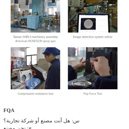
FQA
س: هل أنت مصنع أو شركة تجارية؟
ج: نحن مصنع.