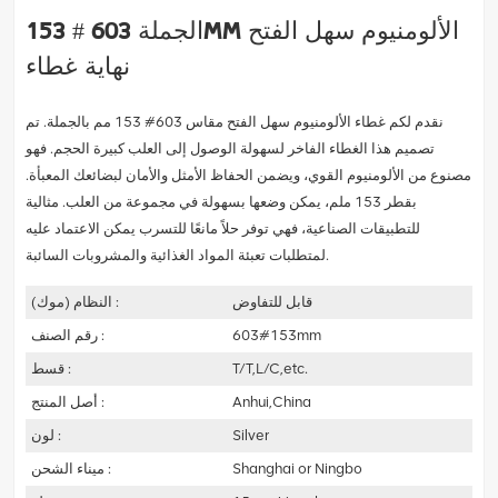
الجملة 603 # 153mm الألومنيوم سهل الفتح
نهاية غطاء
نقدم لكم غطاء الألومنيوم سهل الفتح مقاس 603# 153 مم بالجملة. تم
تصميم هذا الغطاء الفاخر لسهولة الوصول إلى العلب كبيرة الحجم. فهو
مصنوع من الألومنيوم القوي، ويضمن الحفاظ الأمثل والأمان لبضائعك المعبأة.
بقطر 153 ملم، يمكن وضعها بسهولة في مجموعة من العلب. مثالية
للتطبيقات الصناعية، فهي توفر حلاً مانعًا للتسرب يمكن الاعتماد عليه
لمتطلبات تعبئة المواد الغذائية والمشروبات السائبة.
قابل للتفاوض
النظام (موك) :
603#153mm
رقم الصنف :
T/T,L/C,etc.
قسط :
Anhui,China
أصل المنتج :
Silver
لون :
Shanghai or Ningbo
ميناء الشحن :