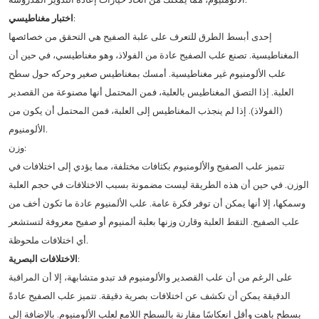
:
اختبار مغناطيسي
إحدى أبسط الطرق للتعرف على علبة الصفيح هي التحقق من خصائصها
المغناطيسية. تصنع علب الصفيح عادة من الفولاذ، وهو مغناطيسي، في حين أن
علب الألومنيوم غير مغناطيسية. أمسك بمغناطيس صغير وحركه حول سطح
العلبة. إذا التصق المغناطيس بالعلبة، فمن المحتمل أنها مصنوعة من القصدير
(الفولاذ). إذا لم ينجذب المغناطيس إلى العلبة، فمن المحتمل أن يكون من
الألومنيوم.
وزن:
تتميز علب الصفيح والألومنيوم بكثافات مختلفة، مما يؤدي إلى اختلافات في
الوزن. في حين أن هذه الطريقة ليست مضمونة بسبب الاختلافات في حجم العلبة
وسمكها، إلا أنها يمكن أن توفر فكرة عامة. علب الألمنيوم عادة ما تكون أخف من
علب الصفيح. التقط العلبة وقارن وزنها بعلبة ألمنيوم أو صفيح معروفة لتستشعر
أي اختلافات ملحوظة.
:
الاختلافات البصرية
على الرغم من أن علب القصدير والألومنيوم قد تبدو متشابهة، إلا أن المراقبة
الدقيقة يمكن أن تكشف عن اختلافات بصرية دقيقة. تتميز علب الصفيح عادةً
بسطح باهت وأقل انعكاسًا مقارنة بالسطح اللامع لعلب الألومنيوم. بالإضافة إلى