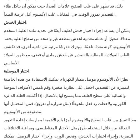
ذلك، قد تظهر على علب الصفيح علامات الصدأ، حيث يمكن أن يتآكل طلاء
القصدير بمرور الوقت. في المقابل، علب الألمنيوم أقل عرضة للصدأ.
:
اختبار الخدش
يمكن أن يساعد إجراء اختبار خدش لطيف أيضًا في تحديد مادة العلبة. استخدم
مفتاحًا صغيرًا أو عملة معدنية لخدش منطقة غير واضحة من سطح العلبة بخفة.
الألومنيوم، كونه معدنًا ناعمًا، سيترك خدوشًا مرئية. من ناحية أخرى، قد تكشف
العلب الفولاذية المطلية بالقصدير عن خدش رمادي أو فضي، مع ظهور الفولاذ
الأساسي.
:
اختبار الموصلية
نظرًا لأن الألومنيوم موصل ممتاز للكهرباء، يمكنك الاستفادة من هذه الخاصية
لتمييزه عن القصدير. احصل على بطارية صغيرة وقم بلمس الأطراف الموجبة
والسالبة على سطح العلبة، مما يسمح لها بالاتصال. إذا أكملت العلبة الدائرة
الكهربية ولاحظت رد فعل ملحوظًا (مثل شرارة أو تفريغ)، فمن المحتمل أنها
مصنوعة من الألومنيوم.
يعد التمييز بين علب الصفيح والألومنيوم أمرًا بالغ الأهمية لممارسات إعادة التدوير
الفعالة. من خلال استخدام طرق مثل الاختبار المغناطيسي، ومراقبة الاختلافات
البصرية، وإجراء اختبارات الخدش، وفحص الوزن، وإجراء اختبار التوصيل، يمكنك