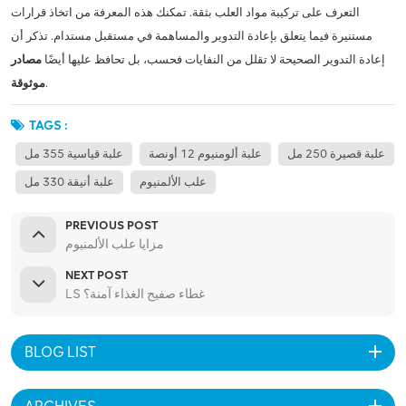
التعرف على تركيبة مواد العلب بثقة. تمكنك هذه المعرفة من اتخاذ قرارات
مستنيرة فيما يتعلق بإعادة التدوير والمساهمة في مستقبل مستدام. تذكر أن
إعادة التدوير الصحيحة لا تقلل من النفايات فحسب، بل تحافظ عليها أيضًا
مصادر
.
موثوقة
TAGS :
علبة قصيرة 250 مل
علبة ألومنيوم 12 أونصة
علبة قياسية 355 مل
علب الألمنيوم
علبة أنيقة 330 مل
PREVIOUS POST
مزايا علب الألمنيوم
NEXT POST
LS غطاء صفيح الغذاء آمنة؟
BLOG LIST