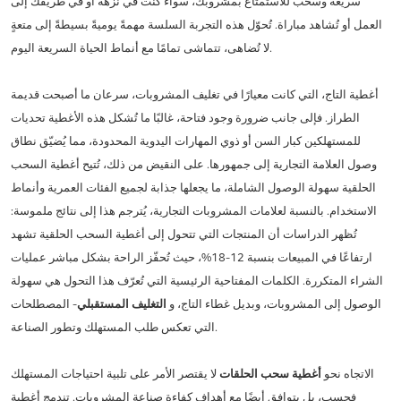
سريعة وسحب للاستمتاع بمشروبك، سواءً كنت في نزهة أو في طريقك إلى
العمل أو تُشاهد مباراة. تُحوّل هذه التجربة السلسة مهمةً يوميةً بسيطةً إلى متعةٍ
لا تُضاهى، تتماشى تمامًا مع أنماط الحياة السريعة اليوم.
أغطية التاج، التي كانت معيارًا في تغليف المشروبات، سرعان ما أصبحت قديمة
الطراز. فإلى جانب ضرورة وجود فتاحة، غالبًا ما تُشكل هذه الأغطية تحديات
للمستهلكين كبار السن أو ذوي المهارات اليدوية المحدودة، مما يُضيّق نطاق
وصول العلامة التجارية إلى جمهورها. على النقيض من ذلك، تُتيح أغطية السحب
الحلقية سهولة الوصول الشاملة، ما يجعلها جذابة لجميع الفئات العمرية وأنماط
الاستخدام. بالنسبة لعلامات المشروبات التجارية، يُترجم هذا إلى نتائج ملموسة:
تُظهر الدراسات أن المنتجات التي تتحول إلى أغطية السحب الحلقية تشهد
ارتفاعًا في المبيعات بنسبة 12-18%، حيث تُحفّز الراحة بشكل مباشر عمليات
الشراء المتكررة. الكلمات المفتاحية الرئيسية التي تُعرّف هذا التحول هي سهولة
الوصول إلى المشروبات، وبديل غطاء التاج، و
التغليف المستقبلي
- المصطلحات
التي تعكس طلب المستهلك وتطور الصناعة.
الاتجاه نحو
أغطية سحب الحلقات
لا يقتصر الأمر على تلبية احتياجات المستهلك
فحسب، بل يتوافق أيضًا مع أهداف كفاءة صناعة المشروبات. تندمج أغطية