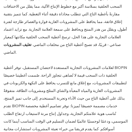
السحب الحلقية بسلاسة أكبر مع خطوط الإنتاج الآلية، مما يقلل من الاختناقات
مقارنةً بأغطية التاج التي تتطلب محاذاة دقيقة أثناء التغطية. كما تتميز بتقنية
إغلاق فائقة، مما يحافظ على المشروبات الغازية فوارة والعصائر طازجة لفترة
أطول، ويقلل من هدر المنتج ويحافظ على سمعة العلامة التجارية. مع تزايد اعتماد
العلامات التجارية على هذا الحل، ترسخ أغطية السحب الحلقية مكانتها كمعيار
صناعي - قريبًا، قد تصبح أغطية التاج من مخلفات الماضي.
تغليف المشروبات
الماضي.
لعلامات المشروبات التجارية المستعدة لاحتضان المستقبل، توفر أغطية BIOPIN
الحلقية ذات السحب قيمة لا تُضاهى تتجاوز الراحة. صُممت أغطيتنا خصيصًا
لتطبيقات المشروبات، مع إغلاق مانع للتسرب يحافظ على النكهة والكربونات في
المشروبات الغازية والمياه المعبأة والشاي المثلج ومشروبات الطاقة، متفوقةً
بذلك على أغطية التاج من حيث الأداء وتجربة المستخدم. إلى جانب تميز المنتج،
تقدم BIOPIN خدمات مصممة خصيصًا تُميزنا: نوفر تصاميم أغطية مخصصة
تُناسب هوية علامتكم التجارية، وجداول إنتاج مرنة لاستيعاب ارتفاع الطلب
الموسمي، ودعمًا لوجستيًا عالميًا لضمان التسليم في الوقت المناسب أينما كانت
أسواقكم. كما يقدم فريقنا من خبراء تعبئة المشروبات استشارات مجانية