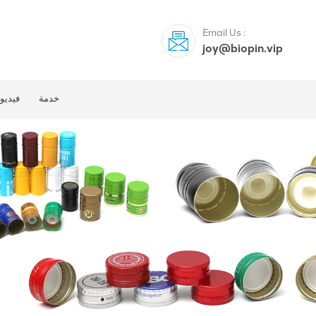
Email Us :
joy@biopin.vip
خدمة
فيديو