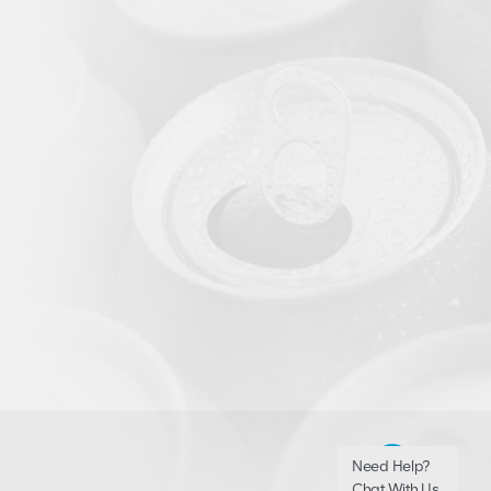
Need Help?
Chat With Us