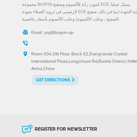
المباشر
مجموعة BIOPIN كمورد رائد للألمنيوم وصفيح EOE. يتمثل عملنا
VIEW DETAILS
الرئيسي في تزويد العملاء بجودة EOE عالية الجودة (بما في ذلك: صفيح
الصفيح ، وعلب الألمنيوم) وعلب الألمنيوم بأسعار تنافسية.
تخصيص المشروبات
ينتهي-200-SOT-LOE
Email :
joy@biopin.vip
لعصير البيرة
VIEW DETAILS
Room 504,5th Floor, Block S2,Evergrande Crystal
International Plaza,Longchuan Rd,Baohe District, Hefei
مخصص مطبوع 300 #
Anhui,China
73mm الألومنيوم صفيح
تقشر نهاية
GET DIRECTIONS
VIEW DETAILS
حار بيع 202 # (52mm)
صفيح سهل الفتح نهاية
الطباعة المخصصة
REGISTER FOR NEWSLETTER
VIEW DETAILS