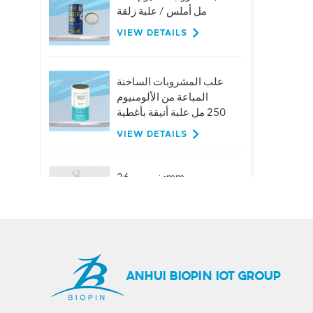
مل أملس / علبة زلقة
VIEW DETAILS
علب المشروبات الساخنة
المباعة من الألومنيوم
250 مل علبة أنيقة بأغطية
VIEW DETAILS
تخصيص 26mm
الألومنيوم حلقة سحب
قبعات لزجاجات البيرة
عصير المشروبات
VIEW DETAILS
حار بيع 401 # 99mm
ANHUI BIOPIN IOT GROUP
الألومنيوم سهلة الفتح
نهاية المصنع العرض