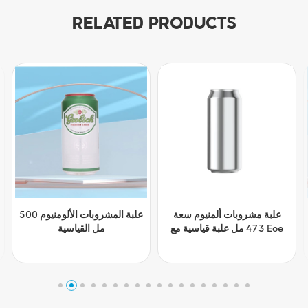
RELATED PRODUCTS
التخصيص المشروبات يمكن
علبة مشروبات ألمنيوم سعة
الألومنيوم 473ML يمكن
473 مل علبة قياسية مع Eoe
القياسية مع Eoe
Tel :
+8617855139217
Email :
joy@biopin.vip