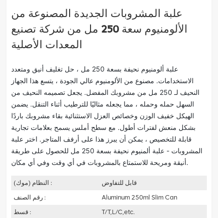
علبة المشروبات الجديدة المصنوعة من
الألومنيوم سعة 250 مل من شركة تصنيع
المعدات الأصلية
علبة ألومنيوم نحيفة بسعة 250 مل ، حل تغليف أنيق ومتعدد
الاستخدامات. مصنوع من الألومنيوم عالي الجودة ، يتسع هذا الجهاز
النحيف لـ 250 مل من مشروبك المفضل. يجعل تصميمه النحيف من
السهل حمله وحمله ، مما يجعله مثاليًا للترطيب أثناء التنقل. يضمن
الهيكل خفيف الوزن وخصائص العزل الاستثنائية بقاء مشروبك باردًا
بشكل منعش لفترات أطول. مع سطح أملس يسمح بعلامات تجارية
قابلة للتخصيص ، يمكن أن يبرز هذا على أرفف المتاجر. اختر علبة
المشروبات - علبة ألمنيوم نحيفة بسعة 250 مل للحصول على طريقة
أنيقة ومريحة للاستمتاع بالمشروبات في أي وقت وفي أي مكان.
قابل للتفاوض
النظام (موك) :
Aluminum 250ml Slim Can
رقم الصنف :
T/T,L/C,etc.
قسط :