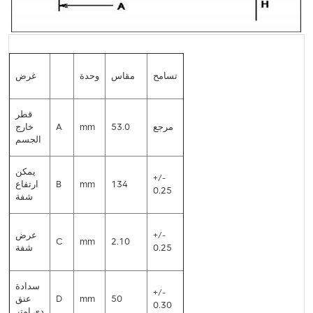
تسامح
مقاس
وحدة
غرض
قطر
مرجع
53.0
mm
A
خارج
الجسم
يمكن
+/-
134
mm
B
ارتفاع
0.25
شفة
+/-
عرض
C
mm
2.10
0.25
شفة
سدادة
+/-
50
mm
D
عنق
0.30
دي امتر