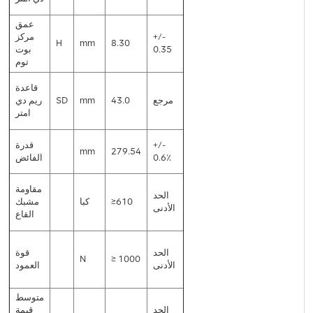
عمق
+/-
مركز
H
mm
8.30
0.35
بوت
توم
قاعدة
مرجع
43.0
mm
SD
ريم دي
امتر
+/-
قدرة
mm
279.54
0.6٪
الفائض
مقاومة
الحد
≥610
كبا
مشبك
الأدنى
القاع
الحد
قوة
N
≥ 1000
الأدنى
العمود
متوسط
الحد
قيمة