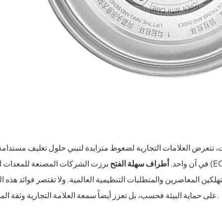
ات، تتعرض العلامات التجارية لضغوط متزايدة لتبني حلول تغليف مستدامة
في آن واحد.
أطراف سهلة الفتح
برزت الشركات المصنعة للمعدات الأصلية (EOEs) كخيار مفضل في هذا الصدد، إذ ت
لكين المعاصرين والمتطلبات التنظيمية العالمية. ولا تقتصر فوائد هذه ا
على حماية البيئة فحسب، بل تعزز أيضاً سمعة العلامة التجارية وثقة المستهلك.