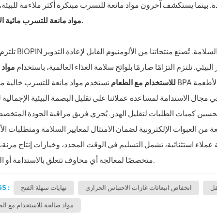
ة. بينما يستكشف آخرون مواد مانعة للتسرب مبتكرة أكثر ملاءمة للبيئة، 
مواد مانعة للتسرب مائية الأساس.
تلتزم شركة BIOPIN بتوفير منتجات ذات كفاءة عالية تُعطي الأ
مواد 
للاستخدام مع الطعام
نستخدم مواد مانعة للتسرب خالية من مادة BPA لضمان سلامة عبواتنا الإلكترونية للاستخدام مع جم
ي مجال الاستدامة لمساعدة عملائنا على تقليل البصمة البيئية الإجمالية 
 تحسين كميات الطلبات لتقليل الهدر. يُجري فريق مراقبة الجودة المتخصص
ات الإلكترونية لضمان الامتثال لمعايير السلامة ومتطلبات الأداء. مع BIOPIN، يمكنك الاطم
عملاء استثنائية، تشمل التسليم في الوقت المحدد، وخيارات إنتاج مرنة، 
متخصصًا لمعالجة أي مخاوف تتعلق بالاستدامة أو السلامة.
S :
قل
انخفاض انبعاثات غازات الاحتباس الحراري
نهايات سهلة الفتح
مواد صالحة للاستخدام مع الط