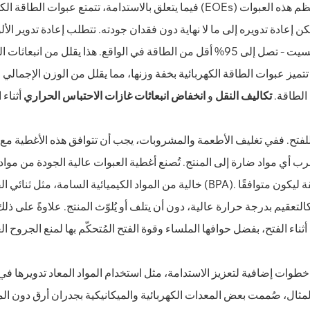
فيما يتعلق بالاستدامة، تتمتع عبوات الطاقة الكهربائية (EOEs) بعدة مزايا رئيسية. من أبرزها قابليتها لإعادة التدوير. تُصنع
وم، وهو قابل لإعادة التدوير بنسبة 100%، ويمكن إعادة تدويره إلى ما لا نهاية دون فقدان جودته. تتطلب إعادة تدوير 
طاقة أقل بكثير مقارنةً بإنتاج ألومنيوم جديد من خام البوكسيت - تصل إلى 95% أقل من الطاقة في الواقع. هذا يقلل من ان
تميز عبوات الطاقة الكهربائية بخفة وزنها، مما يقلل من الوزن الإجمالي ل
 الطاقة.
تكاليف النقل
و
انخفاض انبعاثات غازات الاحتباس الحراري
ة للفتح. ففي تغليف الأطعمة والمشروبات، يجب أن تتوافق هذه الأغطية مع 
ي مواد ضارة إلى المنتج. تُصنع أغطية العبوات عالية الجودة من مواد 
خالية من المواد الكيميائية السامة، مثل ثنائي الفينول أ (BPA). كما يُختار مانع التسرب المستخدم في هذه الأغطية بعناية فائ
لتعقيم بدرجة حرارة عالية، دون أن يتلف أو يُلوّث المنتج. علاوةً على ذلك، 
خطوات إضافية لتعزيز الاستدامة، مثل استخدام المواد المعاد تدويرها في ا
لمثال، صُممت بعض المعدات الكهربائية والميكانيكية بجدران أرق دون 