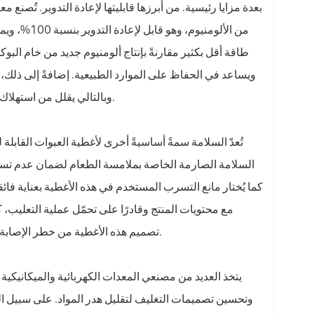
من الألومني
ويساعد في الحفاظ على الموارد الطبيعية. إضافةً إلى ذلك، ت
أثناء الشحن.
وبالتالي يقلل من استهلاك
تُعدّ السلامة سمةً أساسيةً أخرى لأغطية العبوات القابل
السلامة الصارمة الخاصة بملامسة الطعام لضمان عدم تسرب أ
مع محتويات المنتج وقادرًا على تحمّل عملية التعليب، كا
تصميم هذه الأغطية من خطر الإصابة أثناء الفتح، بفضل حوافها الملساء وقوة الفتح المُتحكّم بها لمنع الجروح العرضية.
يتخذ العديد من مصنعي المعدات الكهربائية والميكانيكية 
وتحسين تصميمات التغليف لتقليل هدر المواد. على سبيل ا