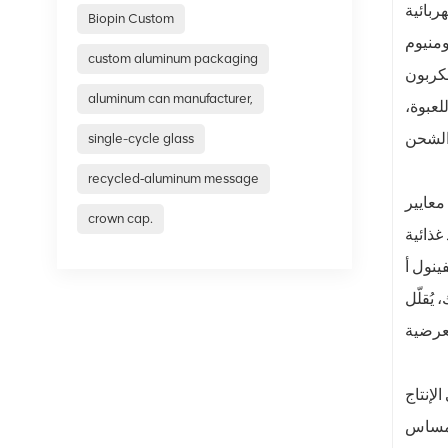
 معظم هذه العبوات
Biopin Custom
الألومنيوم
custom aluminum packaging
بعاثات الكربون
aluminum can manufacturer,
لعبوة،
single-cycle glass
recycled‑aluminum message
معايير
crown cap.
غذائية
قة ليكون متوافقًا
يُقلّل
لإنتاج
المساس