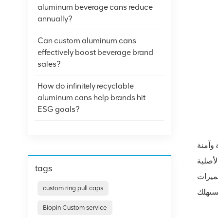
aluminum beverage cans reduce
annually?
Can custom aluminum cans
effectively boost beverage brand
sales?
How do infinitely recyclable
aluminum cans help brands hit
ESG goals?
 وآمنة
وفر مجموعة من
tags
لميزات
custom ring pull caps
Biopin Custom service