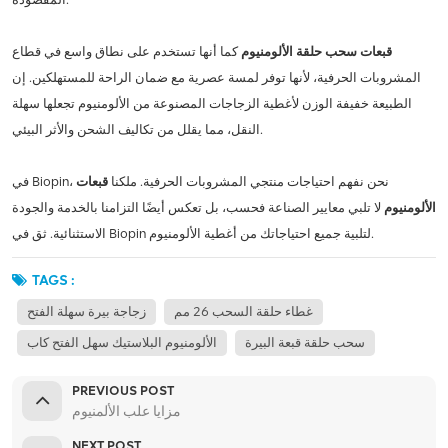
قبعات سحب حلقة الألومنيوم
كما أنها تستخدم على نطاق واسع في قطاع
المشروبات الحرفية، لأنها توفر لمسة عصرية مع ضمان الراحة للمستهلكين. إن
الطبيعة خفيفة الوزن لأغطية الزجاجات المصنوعة من الألومنيوم تجعلها سهلة
النقل، مما يقلل من تكاليف الشحن والأثر البيئي.
في Biopin، نحن نفهم احتياجات منتجي المشروبات الحرفية. ملكنا
قبعات
الألومنيوم
لا تلبي معايير الصناعة فحسب، بل تعكس أيضًا التزامنا بالخدمة والجودة
الاستثنائية. ثق في Biopin لتلبية جميع احتياجاتك من أغطية الألومنيوم.
TAGS :
غطاء حلقة السحب 26 مم
زجاجة بيرة سهلة الفتح
سحب حلقة قبعة البيرة
الألومنيوم البلاستيك سهل الفتح كاب
PREVIOUS POST
مزايا علب الألمنيوم
NEXT POST