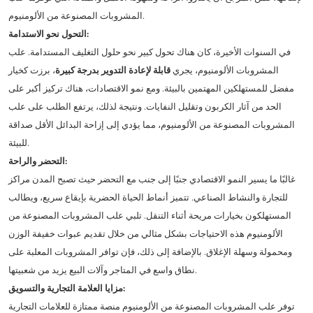
المشروبات المصنوعة من الألومنيوم.
التحول نحو الاستدامة:
في السنوات الأخيرة، كان هناك تحول كبير نحو حلول التغليف المستدامة. علب
المشروبات الألومنيوم، يجري
قابلة لإعادة التدوير بدرجة كبيرة
، برزت كخيار
مفضل للمستهلكين المهتمين بالبيئة. ومع نمو الاقتصادات، هناك تركيز أكبر على
الحد من آثار الكربون وتقليل النفايات. ونتيجة لذلك، يرتفع الطلب على علب
المشروبات المصنوعة من الألومنيوم، مما يؤدي إلى إزاحة البدائل الأقل صداقة
للبيئة.
التحضر والراحة:
غالبًا ما يسير النمو الاقتصادي جنبًا إلى جنب مع التحضر حيث تصبح المدن مراكز
للتجارة والنشاط الصناعي. تتميز أنماط الحياة الحضرية بإيقاع سريع، ويطالب
المستهلكون بخيارات مريحة أثناء التنقل. تلبي علب المشروبات المصنوعة من
الألومنيوم هذه الاحتياجات بشكل مثالي من خلال تقديم عبوات خفيفة الوزن
ومحمولة وسهلة الإغلاق. بالإضافة إلى ذلك، فإن توافر المشروبات المعلبة على
نطاق واسع في المتاجر وآلات البيع يزيد من شعبيتها.
مزايا العلامة التجارية والتسويق:
توفر علب المشروبات المصنوعة من الألومنيوم منصة ممتازة للعلامات التجارية