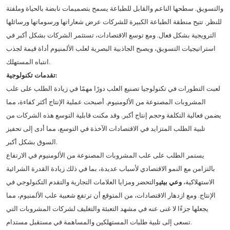
والتسويق. سطحها الناعم والقابل للطباعة يسمح بتصميمات نابضة بالحياة وملفتة
للنظر. تتيح منطقة الطباعة الكبيرة للشركات عرض شعاراتها ورسوماتها ورسائلها
الترويجية بشكل فعال. ومع توسع الاقتصادات، تستثمر الشركات بشكل أكبر في
استراتيجيات التسويق، ويصبح الجاذبية البصرية لعلب الألمنيوم أداة قيمة لجذب
انتباه المستهلك.
تقدمات تكنولوجية:
لعبت التطورات في تكنولوجيا تصنيع العلب دورًا مهمًا في زيادة الطلب على علب
المشروبات المصنوعة من الألومنيوم. أصبحت عملية الإنتاج أكثر كفاءة، مما
يضمن فعالية التكلفة وحجم إنتاج أكبر. وقد مكنت قابلية التوسع هذه الشركات من
تلبية الطلب المتزايد في الاقتصادات الآخذة في التوسع، مما أدى إلى تحفيز
السوق بشكل أكبر.
يستمر الطلب على علب المشروبات المصنوعة من الألومنيوم في الارتفاع
بالتزامن مع النمو الاقتصادي لأسباب عديدة، بما في ذلك زيادة القدرة الشرائية
الاستهلاكية،
وعي بيئي
والتحضر ومزايا العلامات التجارية والتقدم التكنولوجي في
الإنتاج. ومع ازدهار الاقتصادات، من المتوقع أن ترتفع شعبية علب الألمنيوم، مما
يجعلها جزءًا لا غنى عنه في مشهد التعبئة والتغليف لشركات المشروبات التي
تسعى إلى تلبية طلبات المستهلكين والمساهمة في مستقبل مستدام.