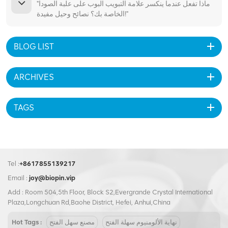
"ماذا تفعل عندما ينكسر علامة التبويب البوب على علبة الصودا
الخاصة بك؟ نصائح وحيل مفيدة!"
BLOG LIST
ARCHIVES
TAGS
Tel :
+8617855139217
Email :
joy@biopin.vip
Add : Room 504,5th Floor, Block S2,Evergrande Crystal International
Plaza,Longchuan Rd,Baohe District, Hefei, Anhui,China
نهاية الألومنيوم سهلة الفتح
مصنع سهل الفتح
Hot Tags :