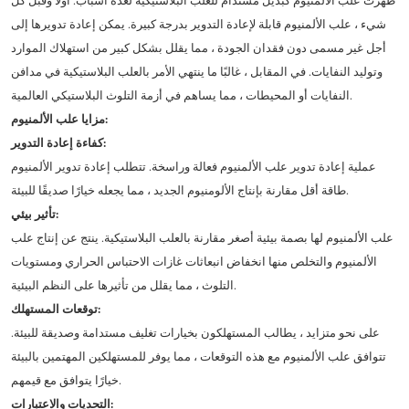
ظهرت علب الألمنيوم كبديل مستدام للعلب البلاستيكية لعدة أسباب. أولاً وقبل كل
شيء ، علب الألمنيوم قابلة لإعادة التدوير بدرجة كبيرة. يمكن إعادة تدويرها إلى
أجل غير مسمى دون فقدان الجودة ، مما يقلل بشكل كبير من استهلاك الموارد
وتوليد النفايات. في المقابل ، غالبًا ما ينتهي الأمر بالعلب البلاستيكية في مدافن
النفايات أو المحيطات ، مما يساهم في أزمة التلوث البلاستيكي العالمية.
مزايا علب الألمنيوم:
كفاءة إعادة التدوير:
عملية إعادة تدوير علب الألمنيوم فعالة وراسخة. تتطلب إعادة تدوير الألمنيوم
طاقة أقل مقارنة بإنتاج الألومنيوم الجديد ، مما يجعله خيارًا صديقًا للبيئة.
تأثير بيئي:
علب الألمنيوم لها بصمة بيئية أصغر مقارنة بالعلب البلاستيكية. ينتج عن إنتاج علب
الألمنيوم والتخلص منها انخفاض انبعاثات غازات الاحتباس الحراري ومستويات
التلوث ، مما يقلل من تأثيرها على النظم البيئية.
توقعات المستهلك:
على نحو متزايد ، يطالب المستهلكون بخيارات تغليف مستدامة وصديقة للبيئة.
تتوافق علب الألمنيوم مع هذه التوقعات ، مما يوفر للمستهلكين المهتمين بالبيئة
خيارًا يتوافق مع قيمهم.
التحديات والاعتبارات: