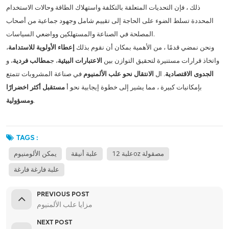
ذلك ، فإن التحديات المتعلقة بالتكلفة واستهلاك الطاقة وحالات الاستخدام
المحددة تسلط الضوء على الحاجة إلى تقييم شامل وجهود جماعية من أصحاب
المصلحة في الصناعة والمستهلكين وواضعي السياسات.
ونحن نمضي قدمًا ، من الأهمية بمكان أن نقوم بذلك
إعطاء الأولوية للاستدامة
،
واتخاذ قرارات مستنيرة لتحقيق التوازن بين
الاعتبارات البيئية
، ج
مطالب فردية
، و
الجدوى الاقتصادية
. ال
الانتقال نحو علب الألمنيوم
في صناعة المشروبات تتمتع
بإمكانيات كبيرة ، مما يشير إلى خطوة إيجابية نحو أ
مستقبل أكثر اخضرارًا
.
ومسؤولية
TAGS :
علبة 12oz مصقولة
علبة أنيقة
يمكن الألومنيوم
علبة فارغة فارغة
PREVIOUS POST
مزايا علب الألمنيوم
NEXT POST