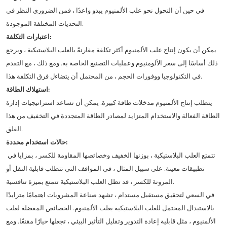
في حين أن التحول نحو علب الألمنيوم يبدو واعدًا ، فمن الضروري النظر في
التحديات المختلفة الموجودة.
اعتبارات التكلفة:
يمكن أن يكون إنتاج علب الألمنيوم أكثر تكلفة مقارنةً بالعلب البلاستيكية ، ويرجع
ذلك أساسًا إلى سعر الألومنيوم وعمليات التصنيع الخاصة به. ومع ذلك ، مع التقدم
في التكنولوجيا ووفورات الحجم ، من المحتمل أن يتضاءل فرق التكلفة هذا.
استهلاك الطاقة:
يتطلب إنتاج الألمنيوم مدخلات طاقة كبيرة. يمكن أن تساعد استراتيجيات إدارة
الطاقة الفعالة والاستخدام المتزايد لمصادر الطاقة المتجددة في التخفيف من هذا
القلق.
حالات استخدام محددة:
تتمتع العلب البلاستيكية ، بوزنها الخفيف وخصائصها المقاومة للكسر ، بمزايا في
تطبيقات معينة. على سبيل المثال ، في المواقف التي تتطلب قابلية النقل أو
المرونة للكسر ، قد تظل العلب البلاستيكية تتمتع بميزة تنافسية.
في السعي لتحقيق مستقبل مستدام ، تشهد صناعة المشروبات اهتمامًا متزايدًا
بالاستبدال المحتمل للعلب البلاستيكية بعلب الألمنيوم. الخصائص المفضلة لعلب
الألمنيوم ، مثل قابلية إعادة التدوير وتقليل التأثير البيئي ، تجعلها خيارًا مقنعًا. ومع