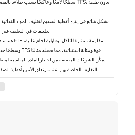
والمعادن. تجد TFS تطبيقات في التغليف غير الغذائي الذي يتطلب قوة، مثل علب الأيروسول وعلب الطلاء.
وسطحًا جذابًا، مم
التغليف الخاصة بهم. عندما يتعلق الأمر بأغطية الصفيح، فإن اختيار المادة المناسبة يضمن الأداء الأمثل، والجاذبية البصرية، والوظيفة.
ف