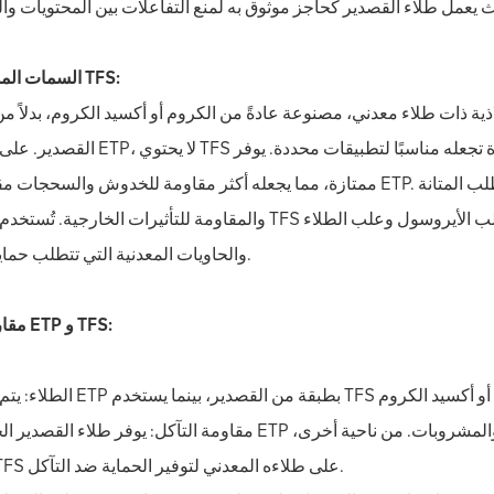
السمات المميزة لـ TFS:
القصدير. على عكس ETP، لا يحتوي TFS على طبقة من القصدير ويوفر خصائص فريدة تجعل
ممتازة، مما يجعله أكثر مقاومة للخدوش والسحجات مقارنة بـ ETP. ويشيع استخدامه في إنتاج الأغطية سهلة الفتح، والتي 
والمقاومة للتأثيرات الخارجية. تُستخدم أغطية TFS على نطاق واسع في تغليف المواد غير الغذائية مثل علب الأ
والحاويات المعدنية التي تتطلب حماية قوية.
مقارنة بين ETP و TFS:
مقاومة التآكل: يوفر طلاء القصدير الخاص بـ ETP مقاومة فائقة للتآكل، مما يجعله مثاليًا لتغليف الأطعمة والمشرو
يعتمد TFS على طلاءه المعدني لتوفير الحماية ضد التآكل.