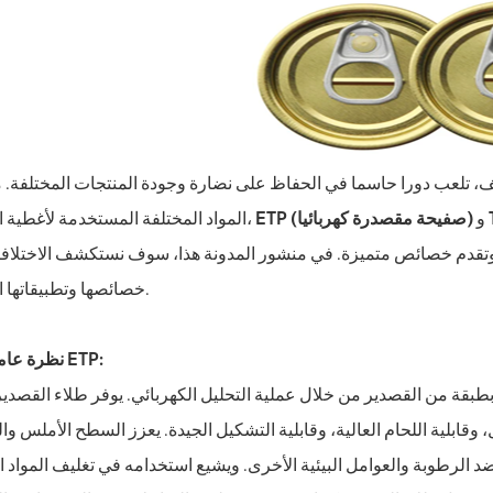
يف، تلعب دورا حاسما في الحفاظ على نضارة وجودة المنتجات المختلفة. 
و
ETP (صفيحة مقصدرة كهربائيا)
المواد المختلفة المستخدمة لأغطية الصفيح،
تقدم خصائص متميزة. في منشور المدونة هذا، سوف نستكشف الاختلافات بين ETP وTFS في أغطية الصفيح، مما يساعد
خصائصها وتطبيقاتها الفريدة.
نظرة عامة على ETP:
وقابلية اللحام العالية، وقابلية التشكيل الجيدة. يعزز السطح الأملس واللامع
د الرطوبة والعوامل البيئية الأخرى. ويشيع استخدامه في تغليف المواد ال