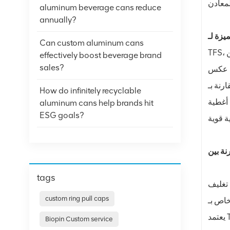
aluminum beverage cans reduce
annually?
Can custom aluminum cans
TFS، أو الفولاذ الخالي من القصدير، عبارة عن صفائح فولاذية ذات طلاء معدني، مصنوعة عادةً من الكروم أو أكسيد الكروم، بدلاً من
effectively boost beverage brand
sales?
ه مناسبًا لتطبيقات محددة. يوفر TFS قوة
تتطلب المتانة
How do infinitely recyclable
يروسول وعلب الطلاء
aluminum cans help brands hit
ESG goals?
tags
custom ring pull caps
بات. من ناحية أخرى،
Biopin Custom service