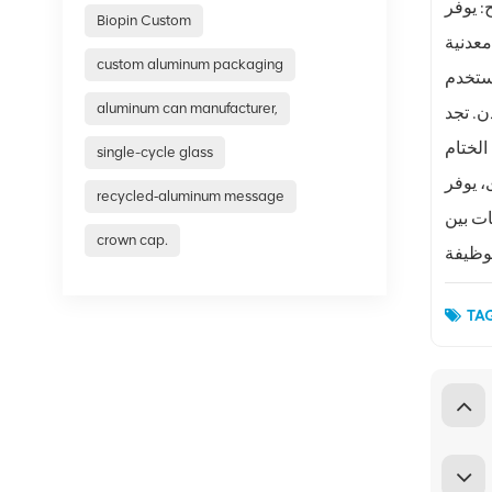
لحصول على مظهر بصري جذاب. TFS، بدون طبقة
Biopin Custom
custom aluminum packaging
شروبات، حيث يجب تقليل التفاعل بين المحتويات
aluminum can manufacturer,
 تستخدمان في تصنيع أغطية الصفيح. يوفر ETP مقاومة ممتازة للتآكل، وقابلية لحام عالية،
single-cycle glass
له مثاليًا
recycled‑aluminum message
ناسبة لمتطلبات
crown cap.
TAG