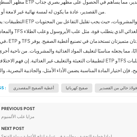
مظهر السطح: يوفر ETP سطحًا لامعًا وعاكسًا بسبب طلاءه بالقصدير، مما يساهم في ا
من القصدير، عادة ما يكون له لمسة نهائية غير لامعة أو معدنية.
التطبيقات: يستخدم ETP بشكل شائع في إنتاج أغطية الصفيح لتغليف المواد الغذائية والم
في الختام، ETP و TFS هما مادتان متميزتان
ا يجعله مناسبًا لتغليف المواد الغذائية والمشروبات. من ناحية أخرى، يوفر TFS قوة ومتانة استثنائية، مما يجع
لتطبيقات التعبئة والتغليف غير الغذائية. إن فهم الاختلافات بين ETP وTFS يمكّن الشركات المصنعة من اختيار المادة الم
S :
ولاذ خالي من القصدير
صفيح كهربائيا
أغطية الصفيح المقصدري
PREVIOUS POST
مزايا علب الألمنيوم
NEXT POST
لماذا خطوة التجفيف مطلوبة في عملية إنتاج الأغطية سهلة الفتح؟