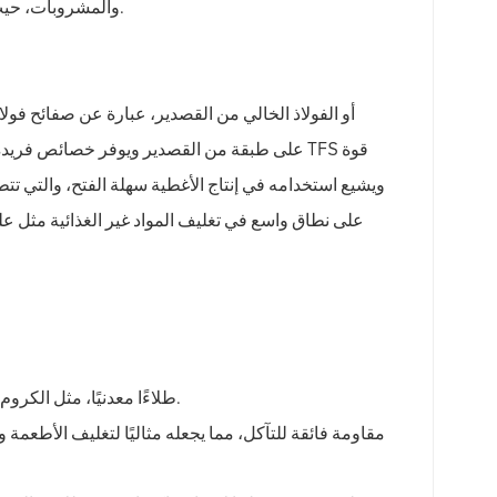
والمشروبات، حيث يعمل طلاء القصدير كحاجز موثوق به لمنع التفاعلات بين المحتويات والمعادن.
الطلاء: يتم تغليف ETP بطبقة من القصدير، بينما يستخدم TFS طلاءًا معدنيًا، مثل الكروم أو أكسيد الكروم.