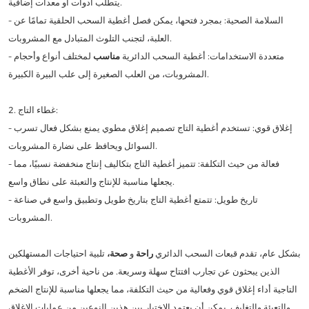
يتطلب أدوات أو معدات إضافية.
- السلامة الصحية: بمجرد فتحها، يمكن فصل أغطية السحب الحلقية تمامًا عن
العلبة، لتجنب التلوث المتبادل مع المشروبات.
- متعددة الاستخدامات: أغطية السحب الدائرية
مناسب
لمختلف أنواع وأحجام
المشروبات، من العلب الصغيرة إلى علب البيرة الكبيرة.
2. غطاء التاج:
- إغلاق قوي: تستخدم أغطية التاج تصميم إغلاق مطوي يمنع بشكل فعال تسرب
السوائل ويحافظ على نضارة المشروبات.
- فعالة من حيث التكلفة: تتميز أغطية التاج بتكاليف إنتاج منخفضة نسبيًا، مما
يجعلها مناسبة للإنتاج والتعبئة على نطاق واسع.
- تاريخ طويل: تتمتع أغطية التاج بتاريخ طويل وتطبيق واسع في صناعة
المشروبات.
بشكل عام، تقدم قبعات السحب الدائري
راحة
و
صحة،
تلبية احتياجات المستهلكين
الذين يبحثون عن تجارب افتتاح سهلة وسريعة. من ناحية أخرى، توفر الأغطية
التاجية أداء إغلاق قوي وفعالية من حيث التكلفة، مما يجعلها مناسبة للإنتاج الضخم
والتعبئة والتغليف. يمكن أن يعتمد الاختيار بين هذين النوعين من عمليات الإغلاق