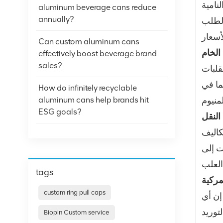
نامية
aluminum beverage cans reduce
annually?
الطلب
Can custom aluminum cans
effectively boost beverage brand
sales?
قلبات
ما في
How do infinitely recyclable
aluminum cans help brands hit
ESG goals?
كاليف
ت إلى
tags
custom ring pull caps
إن أي
توريد
Biopin Custom service