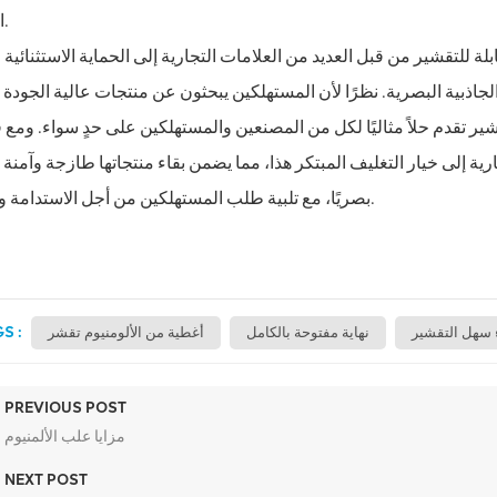
المتاجر.
لة للتقشير من قبل العديد من العلامات التجارية إلى الحماية الاستثنائية ل
جاذبية البصرية. نظرًا لأن المستهلكين يبحثون عن منتجات عالية الجودة 
قشير تقدم حلاً مثاليًا لكل من المصنعين والمستهلكين على حدٍ سواء. ومع ف
ية إلى خيار التغليف المبتكر هذا، مما يضمن بقاء منتجاتها طازجة وآمنة 
بصريًا، مع تلبية طلب المستهلكين من أجل الاستدامة والراحة.
S :
سهل التقشير
نهاية مفتوحة بالكامل
أغطية من الألومنيوم تقشر
PREVIOUS POST
مزايا علب الألمنيوم
NEXT POST