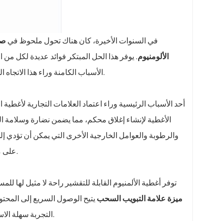
في السنوات الأخيرة، كان هناك تحول ملحوظ في
صن
الألومنيوم
.
يوفر هذا الحل المبتكر فوائد عديدة لكل م
الأسباب الكامنة وراء هذا الاتجاه المتنامي ونسلط الضوء على المزايا التي توفرها أغطية الألومنيوم القابلة للتقشير.
أحد الأسباب الرئيسية وراء اعتماد العلامات التجارية لأغطية ا
الأغطية لإنشاء إغلاق محكم، مما يضمن نضارة وسلامة ا
والرطوبة والعوامل الخارجية الأخرى التي يمكن أن تؤدي إل
على مدة الصلاحية المطلوبة والحفاظ على الطعم والرائحة والقيمة الغذائية لمنتجاتها.
توفر أغطية الألمنيوم القابلة للتقشير راحة لا مثيل لها للم
ميزة علامة التبويب السحب
يتيح الوصول السريع إلى المحتو
التجربة سهلة الاستخدام على تعزيز رضا العملاء وتساهم في تكوين صورة إيجابية للعلامة التجارية.