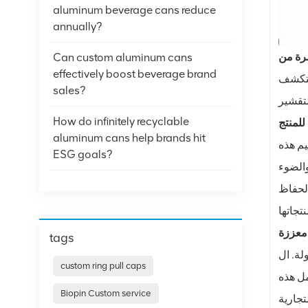
aluminum beverage cans reduce
annually?
رة من
Can custom aluminum cans
effectively boost beverage brand
ستكشف
sales?
How do infinitely recyclable
للمنتج
aluminum cans help brands hit
يم هذه
ESG goals?
والضوء
الحفاظ
معززة
tags
لة. ال
custom ring pull caps
مل هذه
Biopin Custom service