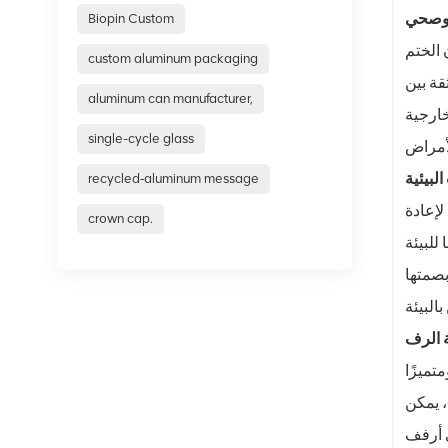
 وصحي
Biopin Custom
 الختم
custom aluminum packaging
قة بين
aluminum can manufacturer,
خارجية
single-cycle glass
لبيئية
recycled‑aluminum message
لإعادة
crown cap.
للبيئة
بصمتها
ة الرف
تميزًا
، يمكن
ى أرفف