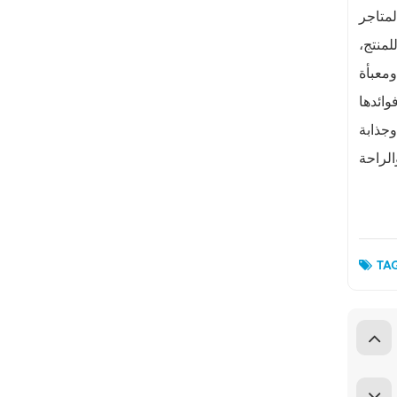
لمنتج،
ومعبأة
وائدها
وجذابة
TAG