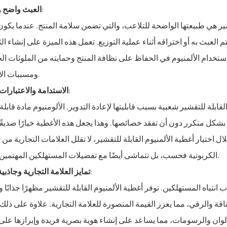
:
العبث واضح
قشير هي طبيعتها الواضحة للتلاعب، والتي تضمن سلامة المنتج. عندما يكون
 العبث به أو اختراقه أثناء عملية التوزيع. تعمل هذه الميزة على إنشاء الث
استخدام الألمنيوم في الحفاظ على نظافة المنتج وحمايته من الملوثات ال
ومسببات الأمراض.
:
الاستدامة والاعتبارات ا
قابلة للتقشير شعبية بسبب قابليتها لإعادة التدوير. الألومنيوم مادة قابلة 
ا بشكل متكرر دون أن تفقد خصائصها. وهذا يجعل هذه الأغطية خيارًا صديقًا 
لال اختيار أغطية الألمنيوم القابلة للتقشير، لا تقلل العلامات التجارية من 
الكربونية فحسب، بل تتماشى أيضًا مع تفضيلات المستهلكين المهتمين بالبيئة.
:
تمايز العلامة التجارية وجاذبي
نتباه المستهلكين. توفر أغطية الألمنيوم القابلة للتقشير مظهرًا جذابًا وم
قة والرقي، مما يعزز القيمة المتصورة للعلامة التجارية. علاوة على ذلك
ألوان والرسومات، مما يساعد على إنشاء هوية بصرية فريدة وإبرازها عل