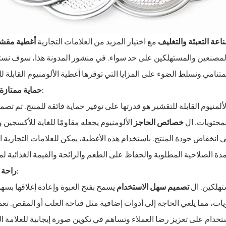
اعة التعبئة والتغليف
مع اختيار المزيد من العلامات التجارية
أغطية مقش
ن المصنعين والمستهلكين على حد سواء. في منشور المدونة هذا، سوف ن
:
حماية ممتازة 
لألمنيوم القابلة للتقشير هو قدرتها على توفير حماية فائقة للمنتج. تم تصم
لمحتويات. ال
خصائص الحاجز
الألومنيوم يجعله مقاومًا للغاية للأكسجين 
ى انخفاض جودة المنتج. باستخدام هذه الأغطية، يمكن للعلامات التجارية 
:
راحة 
ستهلكين. ال
تصميم سهل الاستخدام
يسمح بفتح العبوة وإعادة إغلاقها بسهو
يات، مما يلغي الحاجة إلى أدوات إضافية مثل فتاحة العلب أو المقص. تع