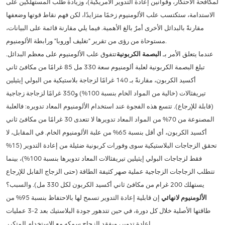
لمكافحة الاحتكار، وقوانين إعادة التدوير الأمريكية)، وزيادة طلب المستهلكين على
الاستدامة، ستكتسب علب الألومنيوم زخمًا متزايدًا، لكن فهم نقاط قوتها وضعفها
مقارنةً بالبدائل الأخرى أمرٌ بالغ الأهمية. فيما يلي مقارنة قائمة على البيانات،
مستوحاة من رؤى من تقرير "تغليف أوروبا" ورابطة الألومنيوم.
عندما يتعلق الأمر بـ
البصمة الكربونية
تتفوق علب الألومنيوم على معظم البدائل.
تبلغ البصمة الكربونية لعلبة ألومنيوم سعة 330 مل 85 غرامًا من مكافئ ثاني
أكسيد الكربون، مقارنةً بـ 140 غرامًا لزجاجة بلاستيكية من البولي إيثيلين
تيريفثالات (خالية من المواد الخام بنسبة 100%) و350 غرامًا لزجاجة زجاجية
(قابلة للإرجاع). تتسع هذه الفجوة عند استخدام الألومنيوم المعاد تدويره: فالعلبة
المصنوعة من 70% من المواد المعاد تدويرها لا تتعدى 30 غرامًا من مكافئ ثاني
أكسيد الكربون، أي أقل بنسبة 65% من علبة الألومنيوم الخام. في المقابل، لا
تحقق الزجاجات البلاستيكية سوى وفورات كربونية ضئيلة من إعادة التدوير (15%
فقط لزجاجات البولي إيثيلين تيريفثالات المعاد تدويرها بنسبة 100%)، بينما
تتطلب الزجاجات الزجاجية عملية صهر كثيفة الطاقة (حتى الزجاج القابل للإرجاع
يستهلك 200 غرام من مكافئ ثاني أكسيد الكربون لكل 330 مل). والسبب؟
الألومنيوم لانهائي
إن قابلية إعادة التدوير تسمح لها بالاحتفاظ بنسبة 95% من
طاقتها الأصلية خلال كل دورة، في حين تتدهور جودة البلاستيك بعد 2-3 عمليات
إعادة تدوير، ويفقد الزجاج سمكه مع الاستخدام المتكرر.