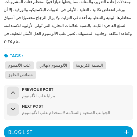
ومعدلات إعادة التدوير، والمتانة، مما يجعلها خيارًا قويًا لمعظم فئات المشروبات.
ورغم انخفاض تكاليف التغليف الأولي في العبوات البلاستيكية والورقية، إلا أن
مخاطرها البيئية والتنظيمية آخذة في التزايد، ولا يزال الزجاج محصورًا في أسواق
السلع الفاخرة الثابتة. بالنسبة للعلامات التجارية التي تُولي الأولوية للاستدامة،
وكفاءة التكلفة، وجاذبية المستهلك، تُعتبر علب الألومنيوم الحل الأمثل للتغليف في
عام ٢٠٢٥.
TAGS :
البصمة الكربونية
الألومنيوم لانهائي
علب الألمنيوم
خصائص الحاجز
PREVIOUS POST
مزايا علب الألمنيوم
NEXT POST
الجوانب الصحية والسلامة لاستخدام علب الألومنيوم
BLOG LIST