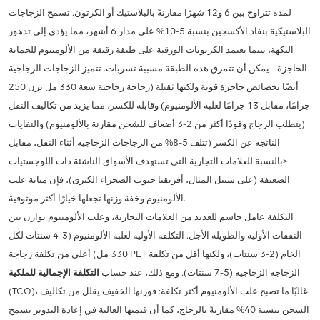
لمدة تتراوح بين 6 و12 شهرًا مقارنةً بالبلاستيك أو الكرتون. تسمح الزجاجات
البلاستيكية بنفاذ الأكسجين بنسبة 5-10% على مدار 6 أشهر، مما يؤدي إلى تدهور
النكهة، بينما تعتمد الكرتونات الورقية على طبقة رقيقة من الألومنيوم للحماية
الحاجزة - يمكن أن تتمزق هذه الطبقة مسببة تسربات. تتميز الزجاجات الزجاجية
أيضًا بخصائص حاجزة قوية ولكنها ثقيلة (زجاجة زجاجية سعة 330 مل تزن 250
جرامًا، مقابل 13 جرامًا لعلبة الألومنيوم) وقابلة للكسر، مما يزيد من تكاليف النقل
(يتطلب الزجاج وقودًا أكثر من 2-3 أضعاف للشحن مقارنة بالألومنيوم) والنفايات
الناتجة عن الكسر (تتلف 5-8% من الزجاجات الزجاجية أثناء النقل، مقابل
<بالنسبة للعلامات التجارية التي تستهدف الأسواق الناشئة ذات اللوجستيات
الضعيفة (على سبيل المثال، أفريقيا جنوب الصحراء الكبرى)، فإن متانة علب
الألومنيوم وخفة وزنها تجعلها خيارًا أكثر موثوقية.
التكلفة عامل حاسم للعديد من العلامات التجارية، وعلب الألومنيوم توازن بين
النفقات الأولية والطويلة الأجل. التكلفة الأولية لعلبة الألومنيوم (3-4 سنتات لكل
330 مل) أعلى من تكلفة زجاجة PET الخام (2-3 سنتات)، ولكنها أقل من تكلفة
الزجاجة الزجاجية (5-7 سنتات). ومع ذلك، عند حساب
التكلفة الإجمالية للملكية
(TCO)، غالبًا ما تصبح علب الألومنيوم أكثر تكلفة: فوزنها الخفيف يقلل من تكاليف
الشحن بنسبة 40% مقارنةً بالزجاج، كما أن قيمتها العالية في إعادة التدوير تسمح