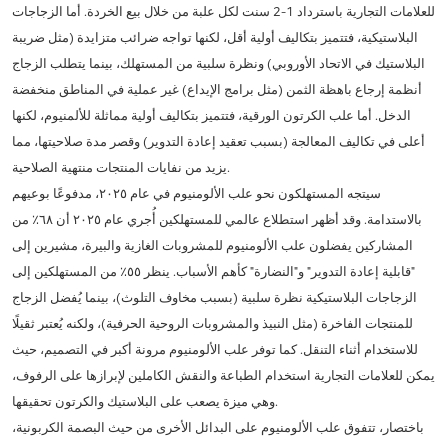
للعلامات التجارية باسترداد 1-2 سنت لكل علبة من خلال بيع الخردة. أما الزجاجات
البلاستيكية، فتتميز بتكاليف أولية أقل، لكنها تواجه ضرائب متزايدة (مثل ضريبة
البلاستيك في الاتحاد الأوروبي) ونظرة سلبية من المستهلك، بينما يتطلب الزجاج
أنظمة إرجاع باهظة الثمن (مثل برامج الإيداع) غير عملية في المناطق منخفضة
الدخل. أما علب الكرتون الورقية، فتتميز بتكاليف أولية مماثلة للألمنيوم، لكنها
أعلى في تكاليف المعالجة (بسبب تعقيد إعادة التدوير) وقصر مدة صلاحيتها، مما
يزيد من نفايات المنتجات منتهية الصلاحية.
سيتجه المستهلكون نحو علب الألومنيوم في عام ٢٠٢٥، مدفوعًا بوعيهم
بالاستدامة. وقد أظهر استطلاع عالمي للمستهلكين أُجري عام ٢٠٢٥ أن ٦٨٪ من
المشاركين يفضلون علب الألومنيوم للمشروبات الغازية والبيرة، مشيرين إلى
"قابلية إعادة التدوير" و"النضارة" كأهم الأسباب. ينظر ٥٥٪ من المستهلكين إلى
الزجاجات البلاستيكية نظرة سلبية (بسبب مخاوف التلوث)، بينما يُفضل الزجاج
للمنتجات الفاخرة (مثل النبيذ والمشروبات الروحية الحرفية)، ولكنه يُعتبر ثقيلًا
للاستخدام أثناء التنقل. كما توفر علب الألومنيوم مرونة أكبر في التصميم، حيث
يمكن للعلامات التجارية استخدام الطباعة والنقش الكاملين لإبرازها على الرفوف،
وهي ميزة يصعب على البلاستيك والكرتون تحقيقها.
باختصار، تتفوق علب الألومنيوم على البدائل الأخرى من حيث البصمة الكربونية،