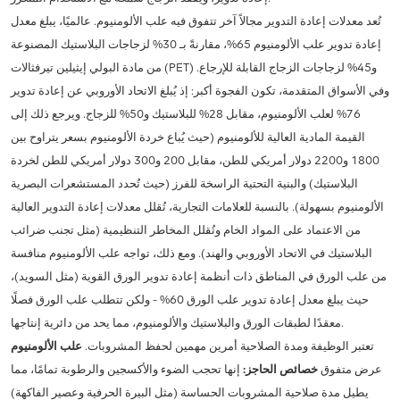
تُعد معدلات إعادة التدوير مجالاً آخر تتفوق فيه علب الألومنيوم. عالميًا، يبلغ معدل
إعادة تدوير علب الألومنيوم 65%، مقارنةً بـ 30% لزجاجات البلاستيك المصنوعة
من مادة البولي إيثيلين تيرفثالات (PET) و45% لزجاجات الزجاج القابلة للإرجاع.
وفي الأسواق المتقدمة، تكون الفجوة أكبر: إذ يُبلغ الاتحاد الأوروبي عن إعادة تدوير
76% لعلب الألومنيوم، مقابل 28% للبلاستيك و50% للزجاج. ويرجع ذلك إلى
القيمة المادية العالية للألومنيوم (حيث يُباع خردة الألومنيوم بسعر يتراوح بين
1800 و2200 دولار أمريكي للطن، مقابل 200 و300 دولار أمريكي للطن لخردة
البلاستيك) والبنية التحتية الراسخة للفرز (حيث تُحدد المستشعرات البصرية
الألومنيوم بسهولة). بالنسبة للعلامات التجارية، تُقلل معدلات إعادة التدوير العالية
من الاعتماد على المواد الخام وتُقلل المخاطر التنظيمية (مثل تجنب ضرائب
البلاستيك في الاتحاد الأوروبي والهند). ومع ذلك، تواجه علب الألومنيوم منافسة
من علب الورق في المناطق ذات أنظمة إعادة تدوير الورق القوية (مثل السويد)،
حيث يبلغ معدل إعادة تدوير علب الورق 60% - ولكن تتطلب علب الورق فصلًا
معقدًا لطبقات الورق والبلاستيك والألومنيوم، مما يحد من دائرية إنتاجها.
تعتبر الوظيفة ومدة الصلاحية أمرين مهمين لحفظ المشروبات.
علب الألومنيوم
عرض متفوق
خصائص الحاجز:
إنها تحجب الضوء والأكسجين والرطوبة تمامًا، مما
يطيل مدة صلاحية المشروبات الحساسة (مثل البيرة الحرفية وعصير الفاكهة)