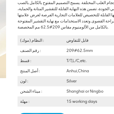
و يناسب تمامًا أحجام العلب المختلفة. يسمح التصميم المفتوح بالكامل بالصب
لجودة، تضمن هذه النهاية القابلة للتقشير المتانة والحماية،
ا القابلة للتخصيص للعلامات التجارية الفرصة لعرض علامتها
الراحة القصوى وتعدد الاستخدامات مع نهاية التقشير المفتوحة
بالكامل من الألومنيوم مقاس 209#62.5 مم المخصصة.
قابل للتفاوض
النظام (موك) :
209#62.5mm
رقم الصنف :
T/T,L/C,etc.
قسط :
Anhui,China
أصل المنتج :
Silver
لون :
Shanghai or Ningbo
ميناء الشحن :
15 working days
مهلة :