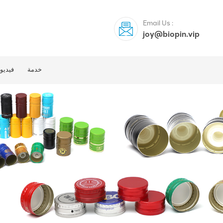
Email Us :
joy@biopin.vip
خدمة
فيديو