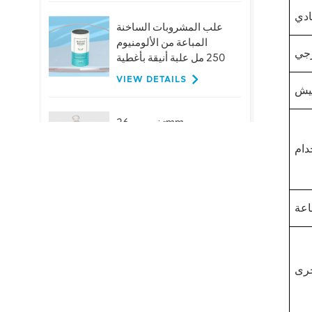
علب المشروبات الساخنة
المباعة من الألومنيوم
250 مل علبة أنيقة بأغطية
VIEW DETAILS
تخصيص 26mm
الألومنيوم حلقة سحب
قبعات لزجاجات البيرة
عصير المشروبات
VIEW DETAILS
حار بيع 401 # 99mm
الألومنيوم سهلة الفتح
نهاية المصنع العرض
المباشر
VIEW DETAILS