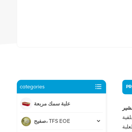
categories
PR
علبة سمك مربعة
قشير
لقية
صفيح، TFS EOE