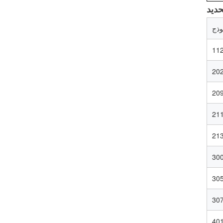
تخصيص المشروبات
ينتهي-200-SOT-LOE
لعصير البيرة
وذج
VIEW DETAILS
112
مخصص مطبوع 300 #
202
73mm الألومنيوم صفيح
تقشر نهاية
209
VIEW DETAILS
21
213
حار بيع 202 # (52mm)
صفيح سهل الفتح نهاية
300
الطباعة المخصصة
VIEW DETAILS
305
307
أغطية سحب حلقية
BIOPIN بحلقة بلاستيكية
40