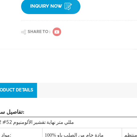
INQUIRY NOW
SHARE TO :
ODUCT DETAILS
تفاصيل سريعة:
202 #52 مللي متر
نهاية تقشير الألومنيوم
100% مادة خام من الصلب باو
مواد خام: