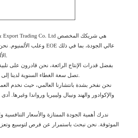
EOE الصفيح وEOE الألومنيوم، وكذلك علب الألومنيوم بأسعار تنافسية.
بفضل قدرات الإنتاج الرائعة، نحن قادرون على تلبية
تصل سعة الغطاء السنوية لدينا إلى حوالي 5 مليار، وتصل سعة علب الألمنيوم لدينا إلى حوالي 1.6 مليار.
نحن نفخر بشدة بانتشارنا العالمي، حيث نخدم العمل
والإكوادور والهند ونيبال وليبيريا ورواندا وغيرها. أد
الموثوقة. نحن نبحث باستمرار عن فرص لتوسيع وتعزيز ع