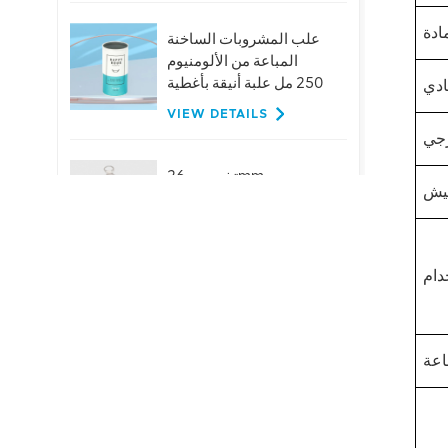
علب المشروبات الساخنة
المباعة من الألومنيوم
250 مل علبة أنيقة بأغطية
VIEW DETAILS
تخصيص 26mm
الألومنيوم حلقة سحب
قبعات لزجاجات البيرة
عصير المشروبات
VIEW DETAILS
حار بيع 401 # 99mm
الألومنيوم سهلة الفتح
نهاية المصنع العرض
المباشر
VIEW DETAILS