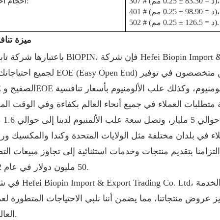
307 # (د = 83.30 ± 0.25 مم)،
أحجام أخرى:
401 # (د = 98.90 ± 0.25 مم)،
502 # (د = 126.5 ± 0.25 مم).
ميزة تناف
باعتبارها شركة تابعة لـ BlOPIN، فإن شركة i Biopin Import & Export Trading Co. Ltd
لجميع احتياجاتك من EOE (Easy Open End) وعلب الألمنيوم. نحن متخصصون في توفير EOE
 متطلبات العملاء في جميع أنحاء العالم بكفاءة وفي الوقت الم
اء في بلدان مختلفة مثل الولايات المتحدة وكندا والمكسيك ور
ى التزامنا بتقديم منتجات وخدمات استثنائية إلى تجاوز مبيعات الت
50 مليون دولار في عام 2022.
في شركة Hefei Biopin Import & Export Trading Co. Ltd، ندرك
روض منتجاتنا، مما يضمن أننا نلبي الاحتياجات المتطورة لعمل
العالميين.