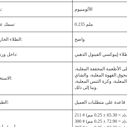
الألومنيوم
مادة:
0.235 ملم
سمك عادي:
واضح
الطلاء الخارجي:
لاء إيبوكسي الفينول الذهبي
داخل ورنيش:
ى الأطعمة المجففة المعلبة،
ق القهوة المعلبة، والشاي
الاستخدام:
المعلبة، وكرة التنس المعلبة،
وما إلى ذلك.
قاعدة على متطلبات العميل
الطباعة:
211 # (د = 65.30 ± 0.25 مم)،
300 # (د = 72.90 ± 0.25 مم)،