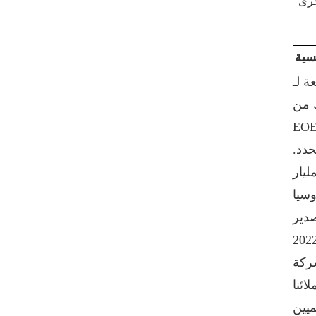
تخصيص المشروبات
ينتهي-200-SOT-LOE
لعصير البيرة
VIEW DETAILS
سية
Hefe هي شريكك المخصص
مخصص مطبوع 300 #
 عالي الجودة، بما في ذلك
73mm الألومنيوم صفيح
تقشر نهاية
حدد.
VIEW DETAILS
وسيا
حار بيع 202 # (52mm)
صفيح سهل الفتح نهاية
صدير
الطباعة المخصصة
VIEW DETAILS
 أهمية الجودة الممتازة والأسعار التنافسية والخدمة
ائنا
أغطية سحب حلقية
BIOPIN بحلقة بلاستيكية