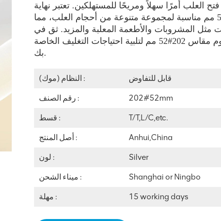
 العلب أمرًا سهلاً ومريحًا للمستهلكين. تعتبر نهاية
التقشير المصنوعة من الألومنيوم مقاس 202#52 مم مناسبة لمجموعة متنوعة من أحجام العلب، مما
ات مثل المشروبات والأطعمة المعلبة والمزيد. ثق في
جودة وراحة طرف التقشير المصنوع من الألومنيوم مقاس 202#52 مم لتلبية احتياجات التغليف الخاصة
بك.
قابل للتفاوض
النظام (موك) :
202#52mm
رقم الصنف :
T/T,L/C,etc.
قسط :
Anhui,China
أصل المنتج :
Silver
لون :
Shanghai or Ningbo
ميناء الشحن :
15 working days
مهلة :