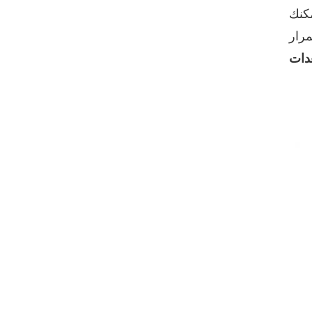
VIEW DETAILS
مكنك
دات