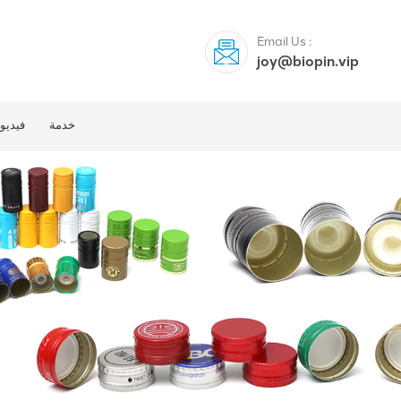
Email Us :
joy@biopin.vip
خدمة
فيديو