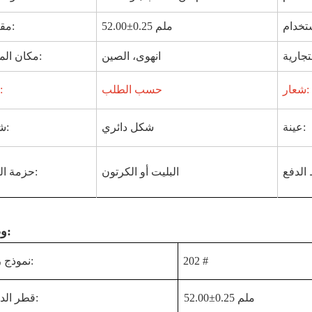
52.00±0.25 ملم
مقاس:
انهوى، الصين
مكان المنشأ:
شعار:
حسب الطلب
لون:
عينة:
شكل دائري
شكل:
البليت أو الكرتون
حزمة النقل:
وصف:
202 #
نموذج رقم:
52.00±0.25 ملم
قطر الدائرة: