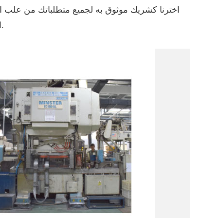
اخترنا كشريك موثوق به لجميع متطلباتك من علب الألم
الاعتماد علينا لتقديم منتجات فائقة الجودة وخدمة استثنائية باستمرار.