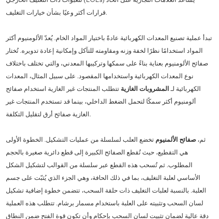
قرارات أكثر وعيًا بشأن خيارات التغليف.
تبدأ عملية تصنيع المعدات الكهربائية عادةً باختيار المواد الخام. يُعدّ الألومنيوم أكثر
المواد استخدامًا نظرًا لخفة وزنه ومقاومته للتآكل وإمكانية إعادة تدويره. تُختار
صفائح الألومنيوم بعناية بناءً على سمكها وتركيبها المعدني، والتي تختلف باختلاف
نوع المعدات الكهربائية واستخدامها المقصود. على سبيل المثال، المعدات
الكهربائية لـ
المشروبات الغازية
تتطلب المنتجات غير الغازية استخدام صفائح
ألومنيوم أكثر سمكًا لتحمل الضغط الداخلي، بينما قد تستخدم المنتجات غير
الغازية صفائح أرق لتقليل التكلفة.
ثم،
صفائح الألمنيوم
تخضع العلب لسلسلة من عمليات التشكيل. الخطوة الأولى
هي التقطيع، حيث تُقطع الصفائح الكبيرة إلى قطع دائرية صغيرة بالحجم
المطلوب. ثم تُسحب هذه القطع عبر سلسلة من القوالب لتشكيل الشكل
الأساسي لعلبة التغليف، بما في ذلك الحافة، وهي الجزء الذي يُثبّت على جسم
العلبة. بالنسبة لعلبات التغليف ذات حلقة السحب، تتضمن خطوة إضافية تشكيل
لسان السحب وتثبيته على العلبة باستخدام مسمار برشام. تتطلب هذه العملية
دقة عالية لضمان تثبيت لسان السحب بإحكام وأن تكون قوة الفتح ضمن النطاق