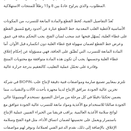
المطلوب، والذي يتراوح عادةً بين 8 و15 رطلاً للمنتجات الاستهلاكية.
تُعدّ التفاصيل الفنية، كخط القطع والمادة المانعة للتسرب، من المكونات
الأساسية لأغطية العلب المعدنية. خط القطع عبارة عن أخدود رفيع مُسبق القطع
على غطاء العلبة، يُسهّل فتحها عند سحب لسان الفتح. يجب التحكم بدقة في عمق
وعرض خط القطع لضمان سهولة فتح غطاء العلبة دون انكساره قبل الأوان. أما
المادة المانعة للتسرب، التي تُطبّق على الحافة، فهي مسؤولة عن إحكام إغلاق
غطاء العلبة وجسمها. يجب أن تكون هذه المادة متوافقة مع محتويات المنتج
وقادرة على تحمّل عملية التعليب، كالتعقيم بدرجة حرارة عالية.
في شركة BIOPIN، نلتزم بمعايير تصنيع صارمة ومواصفات فنية دقيقة لإنتاج علب
تخزين عالية الجودة. مرافق الإنتاج لدينا مجهزة بأحدث الآلات والتقنيات، مما
يضمن تحكمًا دقيقًا في كل مرحلة من مراحل التصنيع. نستخدم ألومنيومًا عالي
الجودة صالحًا للاستخدام مع الأغذية ومواد مانعة للتسرب عالية الجودة تتوافق مع
لوائح سلامة الأغذية العالمية. يراقب فريقنا من الخبراء الفنيين عملية الإنتاج
باستمرار ويعمل على تحسينها لضمان اتساق الأداء، مثل قوة الفتح وسلامة
الإغلاق. بالإضافة إلى ذلك، نقدم الدعم الفني لعملائنا، ونوفر لهم مواصفات