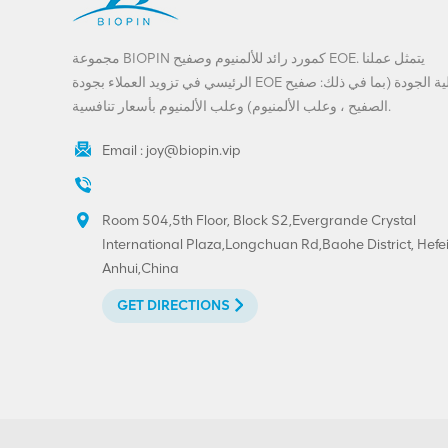
المباشر
VIEW DETAILS
مجموعة BIOPIN كمورد رائد للألمنيوم وصفيح EOE. يتمثل عملنا
تخصيص المشروبات
الرئيسي في تزويد العملاء بجودة EOE عالية الجودة (بما في ذلك: صفيح
ينتهي-200-SOT-LOE
الصفيح ، وعلب الألمنيوم) وعلب الألمنيوم بأسعار تنافسية.
لعصير البيرة
Email :
joy@biopin.vip
VIEW DETAILS
مخصص مطبوع 300 #
Room 504,5th Floor, Block S2,Evergrande Crystal
73mm الألومنيوم صفيح
International Plaza,Longchuan Rd,Baohe District, Hefei
تقشر نهاية
Anhui,China
VIEW DETAILS
GET DIRECTIONS
حار بيع 202 # (52mm)
صفيح سهل الفتح نهاية
الطباعة المخصصة
VIEW DETAILS