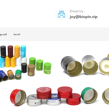
Email Us :
joy@biopin.vip
خدمة
فيديو