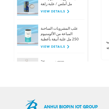
مل أملس / علبة زلقة
VIEW DETAILS
علب المشروبات الساخنة
المباعة من الألومنيوم
250 مل علبة أنيقة بأغطية
ب
VIEW DETAILS
ت
تخصيص 26mm
الألومنيوم حلقة سحب
قبعات لزجاجات البيرة
عصير المشروبات
VIEW DETAILS
حار بيع 401 # 99mm
الألومنيوم سهلة الفتح
نهاية المصنع العرض
ANHUI BIOPIN IOT GROUP