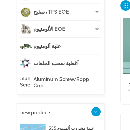
صفيح، TFS EOE
الألومنيوم EOE
علبة ألومنيوم
أغطية سحب الحلقات
Aluminum Screw/Ropp
Cap
new products
علبة مشروب ألمنيوم 355