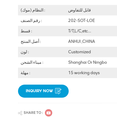
قابل للتفاوض
النظام (موك) :
202-SOT-LOE
رقم الصنف :
T/T,L/C,etc...
قسط :
ANHUI ,CHINA
أصل المنتج :
Customized
لون :
Shanghai Or Ningbo
ميناء الشحن :
15 working days
مهلة :
INQUIRY NOW
SHARE TO :