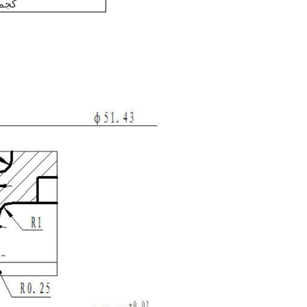
490 كجم