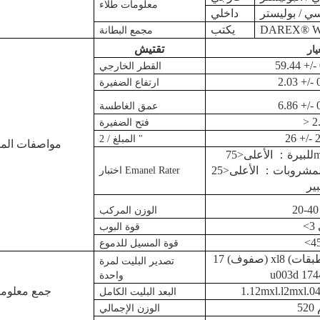
معلومات طلاء
ي / بوليستر
داخلي
DAREX® W
يكتب
مجمع البطانة
تقتيش
يار
القطر الخارجي
ارتفاع الضفيرة
عمق الغاطسة
> 2
فتح الضفيرة
المبلغ / 2 "
مواصفات المن
للبيرة
：
الأعلى<75mA ، متوسط<20mA
لمشروبات
：
الأعلى<25mA ، متوسط<8 مللي
اختبار Emanel Rater
بير
الوزن المركب
قوة البوب
<4
قوة المسيل للدموع
17 (صفوف) xl8 (طبقات) x570 (قطعة / كيس)
تصدير البليت لمرة
واحدة
جمع معلوم
البعد البليت الكامل
الوزن الإجمالي