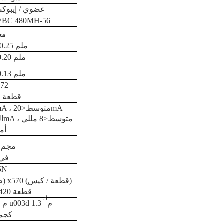
عضوي / إيبوكس
BC 480MH-56
مع
59.44 +/- 0.25 ملم
2.03 +/- 0.20 ملم
6.86 +/- 0.13 ملم
.72
26 +/- 2 قطعة
ا
أم
20-40 مجم
<3 في
5N
u003d 174420 قطعة
3
1.12mxl.l2mxl.04 م u003d 1.3 م
520 كجم