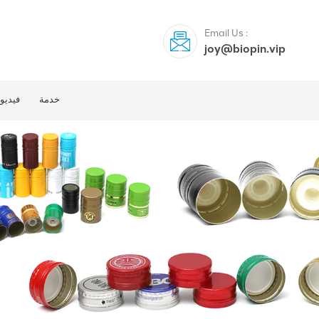
Email Us :
joy@biopin.vip
خدمة
فيديو