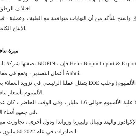
اختلاف الرطوبة.
والفتح للتأكد من أن النهايات متوافقة مع العلبة ، وعملية ، قب
الإنتاج الكامل.
ميزة تنا
بصفتها شركة تابعة لـ BlOPIN ، فإن Hefei Biopin lmport & Export Trading Co. Ltd هي
أعمال التصدير ، وتقع في مقاطعة Anhui.
يتمثل عملنا الرئيسي في تزويد العملاء بجودة EOE عالية الجودة (بما في ذلك: صفيح الصفيح ، وعلب الأل
الألمنيوم بأسعار تنافسية.
تبلغ السعة السنوية للغطاء حوالي 5 مليارات. تبلغ سعة علبة الألمنيوم حوالي 1.6 مليار ، وفي الوقت الحاضر 
في جميع أنحاء العالم.
كوادور والهند ونيبال وليبيريا ورواندا ودول أخرى ، تجاوزت مب
الصادرات في عام 2022 50 مليون دولار.