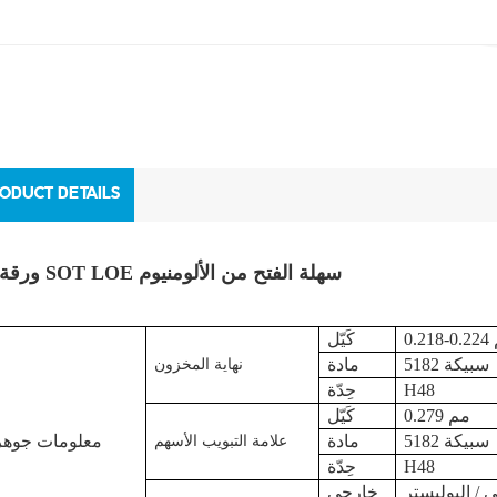
ODUCT DETAILS
202 ورقة SOT LOE سهلة الفتح من الألومنيوم
م
كَيّل
سبيكة 5182
مادة
نهاية المخزون
H48
حِدّة
0.279 مم
كَيّل
سبيكة 5182
مادة
معلومات جوهر
علامة التبويب الأسهم
H48
حِدّة
 / البوليستر
خارجي