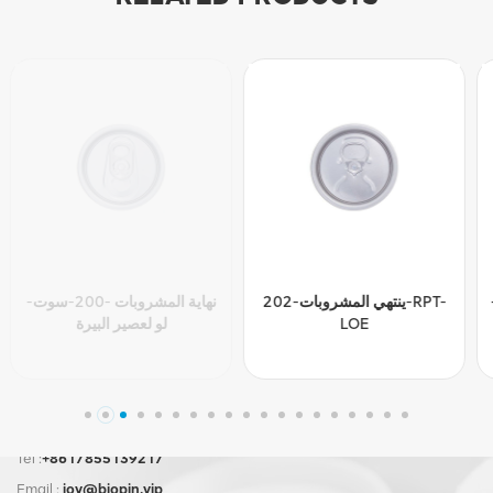
ينتهي المشروبات -202-سوت-
ينتهي المشروبات-202-RPT-
لو
LOE
Tel :
+8617855139217
Email :
joy@biopin.vip