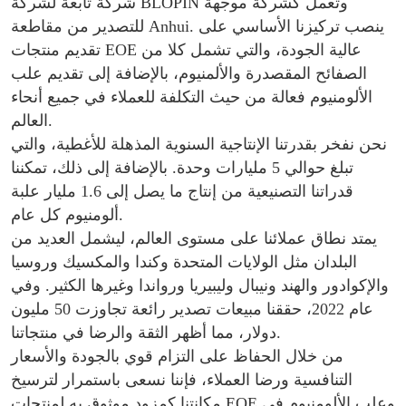
شركة تابعة لشركة BLOPIN وتعمل كشركة موجهة
للتصدير من مقاطعة Anhui. ينصب تركيزنا الأساسي على
تقديم منتجات EOE عالية الجودة، والتي تشمل كلا من
الصفائح المقصدرة والألمنيوم، بالإضافة إلى تقديم علب
الألومنيوم فعالة من حيث التكلفة للعملاء في جميع أنحاء
العالم.
نحن نفخر بقدرتنا الإنتاجية السنوية المذهلة للأغطية، والتي
تبلغ حوالي 5 مليارات وحدة. بالإضافة إلى ذلك، تمكننا
قدراتنا التصنيعية من إنتاج ما يصل إلى 1.6 مليار علبة
ألومنيوم كل عام.
يمتد نطاق عملائنا على مستوى العالم، ليشمل العديد من
البلدان مثل الولايات المتحدة وكندا والمكسيك وروسيا
والإكوادور والهند ونيبال وليبيريا ورواندا وغيرها الكثير. وفي
عام 2022، حققنا مبيعات تصدير رائعة تجاوزت 50 مليون
دولار، مما أظهر الثقة والرضا في منتجاتنا.
من خلال الحفاظ على التزام قوي بالجودة والأسعار
التنافسية ورضا العملاء، فإننا نسعى باستمرار لترسيخ
مكانتنا كمزود موثوق به لمنتجات EOE وعلب الألومنيوم في