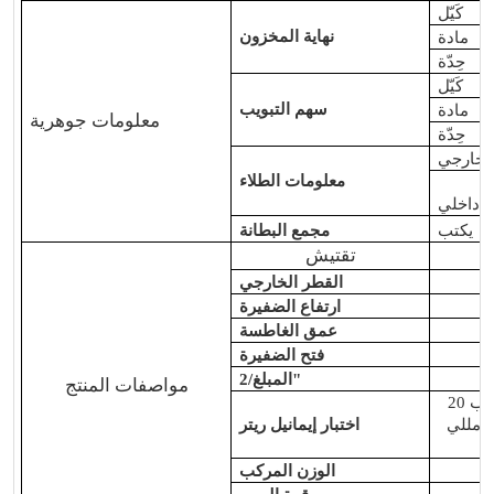
كَيّل
نهاية المخزون
مادة
حِدّة
كَيّل
سهم التبويب
مادة
معلومات جوهرية
حِدّة
خارجي
معلومات الطلاء
داخلي
يكتب
مجمع البطانة
تقتيش
القطر الخارجي
ارتفاع الضفيرة
عمق الغاطسة
فتح الضفيرة
المبلغ/2"
مواصفات المنتج
الأعلى<75 مللي أمبير، متوسط<مشروب 20
الأعلى<25 مللي أمبير، متوسط<8 مللي
اختبار إيمانيل ريتر
الوزن المركب