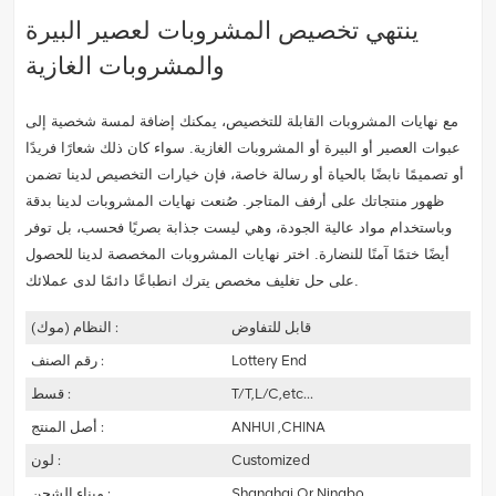
ينتهي تخصيص المشروبات لعصير البيرة
والمشروبات الغازية
مع نهايات المشروبات القابلة للتخصيص، يمكنك إضافة لمسة شخصية إلى
عبوات العصير أو البيرة أو المشروبات الغازية. سواء كان ذلك شعارًا فريدًا
أو تصميمًا نابضًا بالحياة أو رسالة خاصة، فإن خيارات التخصيص لدينا تضمن
ظهور منتجاتك على أرفف المتاجر. صُنعت نهايات المشروبات لدينا بدقة
وباستخدام مواد عالية الجودة، وهي ليست جذابة بصريًا فحسب، بل توفر
أيضًا ختمًا آمنًا للنضارة. اختر نهايات المشروبات المخصصة لدينا للحصول
على حل تغليف مخصص يترك انطباعًا دائمًا لدى عملائك.
قابل للتفاوض
النظام (موك) :
Lottery End
رقم الصنف :
T/T,L/C,etc...
قسط :
ANHUI ,CHINA
أصل المنتج :
Customized
لون :
Shanghai Or Ningbo
ميناء الشحن :