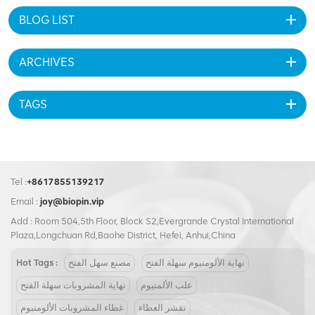
BLOG LIST
ARCHIVES
TAGS
Tel :
+8617855139217
Email :
joy@biopin.vip
Add : Room 504,5th Floor, Block S2,Evergrande Crystal International
Plaza,Longchuan Rd,Baohe District, Hefei, Anhui,China
نهاية الألومنيوم سهلة الفتح
مصنع سهل الفتح
Hot Tags :
علب الألمنيوم
نهاية المشروبات سهلة الفتح
تقشر الغطاء
غطاء المشروبات الألومنيوم