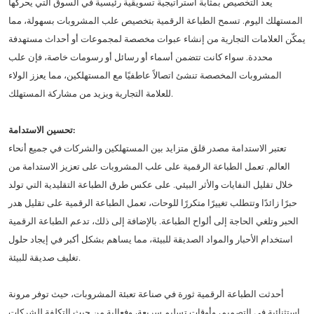
يعد التخصيص بمثابة استراتيجية تسويقية رئيسية في السوق التي يحركها
المستهلك اليوم. تسمح الطباعة الرقمية بتخصيص علب المشروبات بسهولة، مما
يمكّن العلامات التجارية من إنشاء عبوات مخصصة لمجموعات أو أحداث مستهدفة
محددة. سواء كانت تتضمن أسماء أو رسائل أو رسومات خاصة، فإن علب
المشروبات المخصصة تنشئ اتصالاً عاطفيًا مع المستهلكين، مما يعزز الولاء
للعلامة التجارية ويزيد من مشاركة المستهلك.
تحسين الاستدامة:
تعتبر الاستدامة مصدر قلق متزايد بين المستهلكين والشركات في جميع أنحاء
العالم. تعمل الطباعة الرقمية على علب المشروبات على تعزيز الاستدامة من
خلال تقليل النفايات والأثر البيئي. على عكس طرق الطباعة التقليدية التي تولد
حبرًا زائدًا وتتطلب تغييرًا متكررًا للوحات، تعمل الطباعة الرقمية على تقليل هدر
الحبر وتلغي الحاجة إلى ألواح الطباعة. بالإضافة إلى ذلك، تدعم الطباعة الرقمية
استخدام الأحبار والمواد الصديقة للبيئة، مما يساهم بشكل أكبر في إيجاد حلول
تغليف صديقة للبيئة.
أحدثت الطباعة الرقمية ثورة في صناعة تعبئة المشروبات، حيث توفر مرونة
استثنائية في التصميم، وأوقات تسليم سريعة، وفعالية من حيث التكلفة للشركات