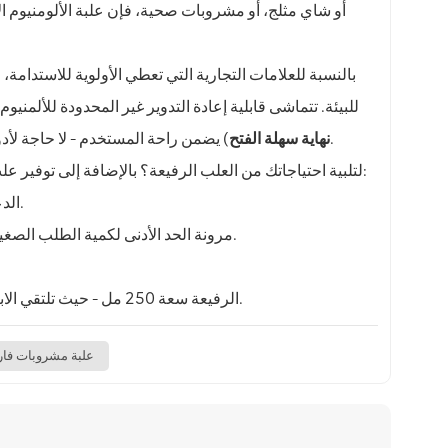
بالنسبة للعلامات التجارية التي تعطي الأولوية للاستدامة،
ع
للبيئة. تتماشى قابلية إعادة التدوير غير المحدودة للألمنيو
) يضمن راحة المستخدم - لا حاجة لأدوات، فقط علامة تبويب سحب سلسة للوصول الفوري.
نهاية سهلة الفتح
لماذا تختار BIOPIN لتلبية احتياجاتك من العلب الرفيعة؟ بالإضافة إلى توفير علب رفيعة فاخرة سعة 250 مل بتقنية إغلاق فائقة، نقدم أيضًا:
الدعم الشامل: من التصميم إلى الخدمات اللوجستية، لضمان تنفيذ الطلب بسلاسة.
مرونة الحد الأدنى لكمية الطلب الصغيرة: تلبي احتياجات الشركات الناشئة والعلامات التجارية الراسخة على حد سواء.
قم بترقية علامتك التجارية للمشروبات باستخدام علب BIOPIN الرفيعة سعة 250 مل - حيث تلتقي الابتكار بالموثوقية.
علبة مشروبات فارغ