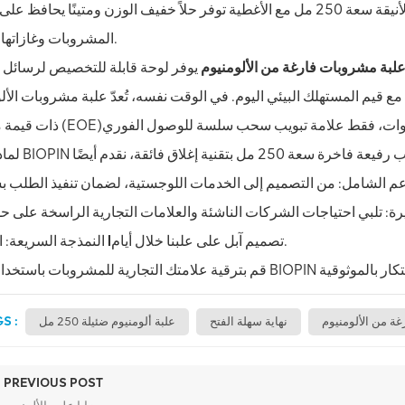
أو شاي مثلج، أو مشروبات صحية، فإن علبة الألومنيوم الأنيقة سعة 250 مل مع الأغطية توفر حلاً خفيف الوزن ومتينًا يح
المشروبات وغازاتها سليمة.
لبة مشروبات فارغة من الألومنيوم
يوفر لوحة قابلة للتخصيص لرسائل 
م مع قيم المستهلك البيئي اليوم. في الوقت نفسه، تُعدّ علبة مشروبات الأل
ذات قيمة مضافة (EOE)
على علبنا خلال أيام.
تصميم آبل
l
النمذجة السريعة: اختبرها
S :
ة من الألومنيوم
نهاية سهلة الفتح
علبة ألومنيوم ضئيلة 250 مل
PREVIOUS POST