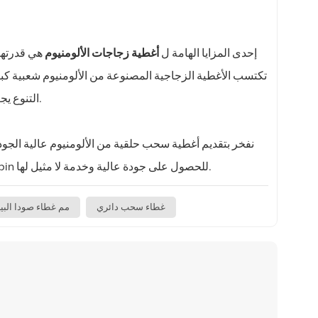
إحدى المزايا الهامة ل
أغطية زجاجات الألومنيوم
هي قدرتها
تكتسب الأغطية الزجاجية المصنوعة من الألومنيوم شعبية كبير
خيار ممتاز لكل من المصنعين والمستهلكين على حد سواء.
التنوع ي
على منتج فحسب، بل على حل كامل مصمم خصيصًا لتلبية احتياجاتك. اختر Biopin للحصول على جودة عالية وخدمة لا مثيل لها.
غطاء سحب دائري
26 مم غطاء صودا البي