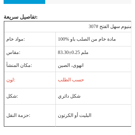
تفاصيل سريعة:
30 ألومنيوم سهل الفتح
100% مادة خام من الصلب باو
مواد خام:
83.30±0.25 ملم
مقاس:
انهوى، الصين
مكان المنشأ:
حسب الطلب
لون:
شكل دائري
شكل:
البليت أو الكرتون
حزمة النقل: