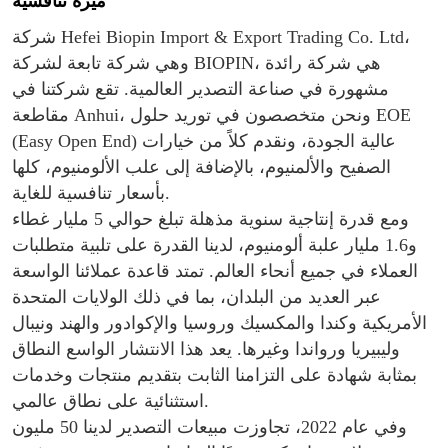
ميزة تنافسية
شركة Hefei Biopin Import & Export Trading Co. Ltd،
وهي شركة تابعة لشركة BIOPIN، هي شركة رائدة
مشهورة في صناعة التصدير العالمية. تقع شركتنا في
مقاطعة Anhui، ونحن متخصصون في توريد حلول EOE
(Easy Open End) عالية الجودة، ونقدم كلاً من خيارات
الصفيح والألمنيوم، بالإضافة إلى علب الألومنيوم، كلها
بأسعار تنافسية للغاية.
ومع قدرة إنتاجية سنوية مذهلة تبلغ حوالي 5 مليار غطاء
و1.6 مليار علبة ألومنيوم، لدينا القدرة على تلبية متطلبات
العملاء في جميع أنحاء العالم. تمتد قاعدة عملائنا الواسعة
عبر العديد من البلدان، بما في ذلك الولايات المتحدة
الأمريكية وكندا والمكسيك وروسيا والإكوادور والهند ونيبال
وليبيريا ورواندا وغيرها. يعد هذا الانتشار الواسع النطاق
بمثابة شهادة على التزامنا الثابت بتقديم منتجات وخدمات
استثنائية على نطاق عالمي.
وفي عام 2022، تجاوزت مبيعات التصدير لدينا 50 مليون