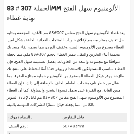
الجملة 307 # 83mm الألومنيوم سهل الفتح
نهاية غطاء
يعد غطاء الألومنيوم سهل الفتح مقاس 307#83 مم للأغذية المجففة بمثابة
حل تغليف ممتاز مصمم لإغلاق حاويات المنتجات الغذائية الجافة بشكل آمن.
الغطاء مصنوع من الألومنيوم المتين وخفيف الوزن، مما يضمن بقاء منتجاتك
محمية أثناء التخزين والنقل. يتميز الغطاء بحجم 307#83 ملم، مما يجعله
متوافقًا مع مجموعة واسعة من الحاويات. بفضل تصميمه سهل الفتح، فإن
الغطاء مناسب للمستهلكين للاستخدام ويوفر ختمًا آمنًا للحفاظ على منتجاتك
طازجة. يوفر هيكل الغطاء المصنوع من الألومنيوم حماية ممتازة للضوء، مما
يقلل من خطر تلف منتجات الطعام الجاف. بالإضافة إلى ذلك، فإن الغطاء
متين للغاية، مع القدرة على تحمل قسوة الشحن والمناولة. كما أن الغطاء
المصنوع من الألومنيوم سهل الفتح مقاس 307#83 مم قابل لإعادة التدوير
بالكامل، مما يجعله خيارًا ممتازًا للشركات المهتمة بالبيئة.
قابل للتفاوض
النظام (موك) :
307#83mm
رقم الصنف :