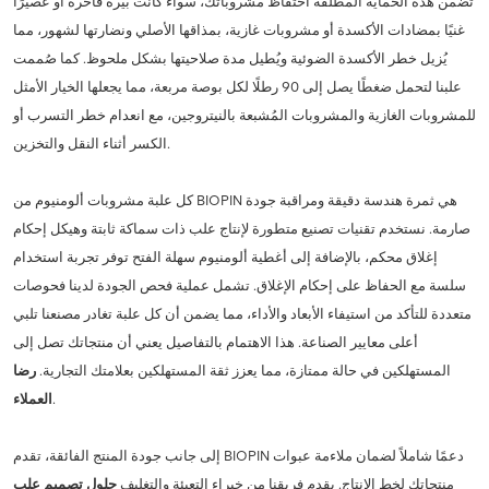
تضمن هذه الحماية المطلقة احتفاظ مشروباتك، سواءً كانت بيرة فاخرة أو عصيرًا
غنيًا بمضادات الأكسدة أو مشروبات غازية، بمذاقها الأصلي ونضارتها لشهور، مما
يُزيل خطر الأكسدة الضوئية ويُطيل مدة صلاحيتها بشكل ملحوظ. كما صُممت
علبنا لتحمل ضغطًا يصل إلى 90 رطلًا لكل بوصة مربعة، مما يجعلها الخيار الأمثل
للمشروبات الغازية والمشروبات المُشبعة بالنيتروجين، مع انعدام خطر التسرب أو
الكسر أثناء النقل والتخزين.
كل علبة مشروبات ألومنيوم من BIOPIN هي ثمرة هندسة دقيقة ومراقبة جودة
صارمة. نستخدم تقنيات تصنيع متطورة لإنتاج علب ذات سماكة ثابتة وهيكل إحكام
إغلاق محكم، بالإضافة إلى أغطية ألومنيوم سهلة الفتح توفر تجربة استخدام
سلسة مع الحفاظ على إحكام الإغلاق. تشمل عملية فحص الجودة لدينا فحوصات
متعددة للتأكد من استيفاء الأبعاد والأداء، مما يضمن أن كل علبة تغادر مصنعنا تلبي
أعلى معايير الصناعة. هذا الاهتمام بالتفاصيل يعني أن منتجاتك تصل إلى
المستهلكين في حالة ممتازة، مما يعزز ثقة المستهلكين بعلامتك التجارية.
رضا
.
العملاء
إلى جانب جودة المنتج الفائقة، تقدم BIOPIN دعمًا شاملاً لضمان ملاءمة عبوات
منتجاتك لخط الإنتاج. يقدم فريقنا من خبراء التعبئة والتغليف
حلول تصميم علب