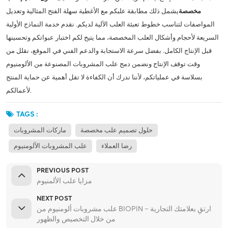
مخصصة
يشمل ذلك مطابقة علبكم مع الأغطية سهلة الفتح المثالية وتعديل
المواصفات لتناسب خطوط تعبئة العلب الآلية لديكم. نقدم خدمة النماذج الأولية
السريعة لأحجام وأشكال العلب المخصصة، مما يتيح لكم اختبار عبواتكم وتحسينها
قبل الإنتاج الكامل. بفضل سرعة الاستجابة والدعم الفني في الموقع، نقلل من
وقت توقف الإنتاج ونضمن دمج علب المشروبات المصنوعة من الألومنيوم
بسلاسة في عملياتكم، لأننا ندرك أن الكفاءة لا تقل أهمية عن حماية المنتج
لأعمالكم.
TAGS :
حلول تصميم علب مخصصة
ماركات المشروبات
رضا العملاء
علب المشروبات الألومنيوم
PREVIOUS POST
مزايا علب الألمنيوم
NEXT POST
علب مشروبات ألومنيوم من BIOPIN – ارتقِ بعلامتك التجارية
من خلال التخصيص والظهور