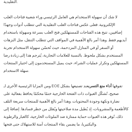
التقليدية.
لا شك أن سهولة الاستخدام هي العامل الرئيسي وراء شعبية فتاحات العلب
الإلكترونية. فعلى عكس فتاحات العلب التقليدية التي تتطلب أدوات وجهدًا
إضافيين، تتيح هذه الفتاحات للمستهلكين فتح العلب بسرعة وسهولة باستخدام
أيديهم فقط. وهذا أمر بالغ الأهمية في المواقف التي تتطلب التنقل، مثل النزهات
أو السفر أو في المنازل المزدحمة، حيث تُحسّن سهولة الاستخدام تجربة
المستخدم بشكل ملحوظ. بالنسبة للعلامات التجارية، يُترجم هذا إلى زيادة رضا
المستهلكين وتكرار عمليات الشراء، حيث يميل المستخدمون إلى اختيار المنتجات
سهلة الاستخدام.
ومن المزايا الرئيسية الأخرى لـ EOE تفوقها
أداء منع التسرب
عند تصنيعها بشكل
صحيح، تُشكّل العبوات ذات الفتحة الخارجية ختمًا محكمًا يحافظ بفعالية على
نضارة ونكهة وجودة المحتويات. وهذا أمر بالغ الأهمية للمنتجات سريعة التلف
كالأطعمة والمشروبات، إذ يُطيل مدة صلاحيتها ويُقلل من خطر فسادها. إضافةً إلى
ذلك، تُوفر هذه العبوات حماية ممتازة ضد الملوثات الخارجية، كالغبار والرطوبة
والبكتيريا، ما يضمن بقاء المنتجات آمنة للاستهلاك حتى فتحها.