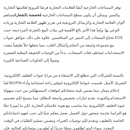
توفر المساحات الخارجية أيضًا للعلامات التجارية فرصًا للترويج لعلامتها التجارية
والتميز. ويمكن أن يكون سطح المساحات الخارجية
مُخصصة بالشعارات
تساهم
ألوان العلامة التجارية والرسائل الترويجية في تعزيز ظهور العلامة التجارية وزيادة
الوعي بها. ويُعدّ هذا الأمر بالغ الأهمية في بيئات البيع بالتجزئة المزدحمة، حيث
تحتاج المنتجات إلى التميز عن المنافسين. علاوة على ذلك، تتوافق عبوات EOE
مع مجموعة واسعة من أحجام وأشكال العلب، مما يجعلها حلاً تغليفياً متعدد
الاستخدامات لمختلف فئات المنتجات، بدءاً من الوجبات الخفيفة المعلبة الصغيرة
وصولاً إلى الحاويات الصناعية الكبيرة.
بالنسبة للشركات التي تتطلع إلى الاستفادة من مزايا عبوات التغليف الإلكترونية،
تُعدّ BIOPIN الشريك الأمثل. صُممت عبواتنا الإلكترونية لتوفير راحة استثنائية وأداء
إحكام ممتاز، مما يضمن تلبية منتجاتكم لتوقعات المستهلكين من حيث سهولة
الاستخدام والجودة. نقدم خيارات تخصيص واسعة النطاق، مما يسمح لكم بتصميم
عبوة التغليف الإلكترونية بما يتناسب مع هوية علامتكم التجارية. لكن ما يُميزنا حقًا
هو التزامنا بخدمة تتمحور حول العميل. نعمل معكم جنبًا إلى جنب لفهم احتياجاتكم
الخاصة بالتغليف، ونقدم لكم توصيات الخبراء، ونضمن تسليم الطلبات في الوقت
المحدد. سواء كنتم تُطلقون منتجًا جديدًا أو تُطورون منتجاتكم الحالية، فإن