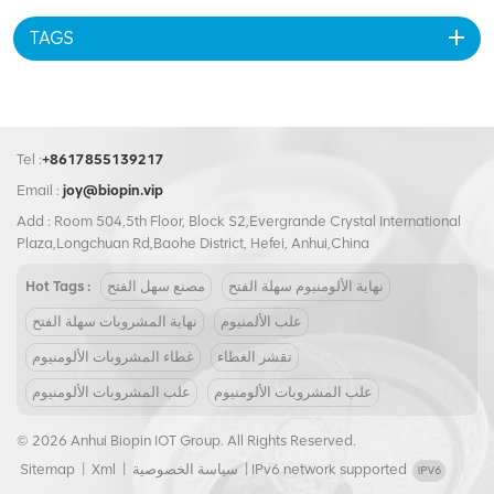
TAGS
Tel :
+8617855139217
Email :
joy@biopin.vip
Add : Room 504,5th Floor, Block S2,Evergrande Crystal International
Plaza,Longchuan Rd,Baohe District, Hefei, Anhui,China
نهاية الألومنيوم سهلة الفتح
مصنع سهل الفتح
Hot Tags :
علب الألمنيوم
نهاية المشروبات سهلة الفتح
تقشر الغطاء
غطاء المشروبات الألومنيوم
علب المشروبات الألومنيوم
علب المشروبات الألومنيوم
© 2026 Anhui Biopin IOT Group. All Rights Reserved.
IPv6 network supported
|
سياسة الخصوصية
|
Xml
|
Sitemap