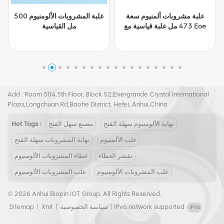
التخصيص المشروبات يمكن
علبة مشروبات ألمنيوم سعة
الألومنيوم 473ML يمكن
473 مل علبة قياسية مع Eoe
القياسية مع Eoe
Tel :
+8617855139217
Email :
joy@biopin.vip
Add : Room 504,5th Floor, Block S2,Evergrande Crystal International
Plaza,Longchuan Rd,Baohe District, Hefei, Anhui,China
نهاية الألومنيوم سهلة الفتح
مصنع سهل الفتح
Hot Tags :
علب الألمنيوم
نهاية المشروبات سهلة الفتح
تقشر الغطاء
غطاء المشروبات الألومنيوم
علب المشروبات الألومنيوم
علب المشروبات الألومنيوم
© 2026 Anhui Biopin IOT Group. All Rights Reserved.
IPv6 network supported
|
سياسة الخصوصية
|
Xml
|
Sitemap