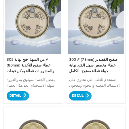
300 # (73mm) صفيح القصدير
من السهل فتح نهاية 305 #
غطاء مخصص سهل الفتح نهاية
(80mm) غطاء صفيح للأغذية
جولة غطاء مفتوح بالكامل
والمشروبات غطاء يمكن قبعات
تستخدم للعلب التي تحتوي على
بفضل الختم الموثوق به والعروة
الأسماك المعلبة واللحوم ومعجون
سهلة الاستخدام، يعد هذا الغطاء
الطماطم المعلبة والأطعمة الجافة
مثاليًا لتعبئة مجموعة من المواد
DETAIL
DETAIL
المعلبة والمعلبة البذور، التوابل
الغذائية والمشروبات مثل
المعلبة، الأغذية المعلبة المجهزة،
المشروبات الغازية والبيرة
الأغذية المعلبة، المنتجات الزراعية،
والفواكه المعلبة والخضروات
زيت التشحيم، زيت الطعام،
والمزيد. حجمها الصغير يجعلها رائعة
الخضار، الفول، الفاكهة، الخ.
للتغليف أثناء التنقل، ويضمن
تصميمها المتين بقاء منتجاتك